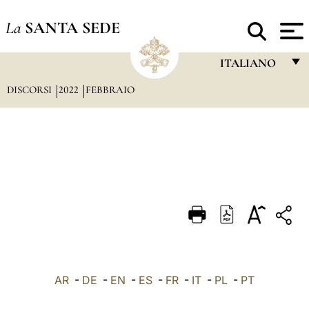
La
SANTA SEDE
ITALIANO
DISCORSI
2022
FEBBRAIO
FRANÇAIS
ENGLISH
ITALIANO
PORTUGUÊS
ESPAÑOL
DEUTSCH
POLSKI
العربيّة
AR
-
DE
-
EN
-
ES
-
FR
-
IT
-
PL
-
PT
中文