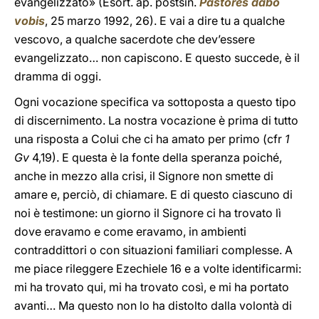
evangelizzato» (Esort. ap. postsin.
Pastores dabo
vobis
, 25 marzo 1992, 26). E vai a dire tu a qualche
vescovo, a qualche sacerdote che dev’essere
evangelizzato… non capiscono. E questo succede, è il
dramma di oggi.
Ogni vocazione specifica va sottoposta a questo tipo
di discernimento. La nostra vocazione è prima di tutto
una risposta a Colui che ci ha amato per primo (cfr
1
Gv
4,19). E questa è la fonte della speranza poiché,
anche in mezzo alla crisi, il Signore non smette di
amare e, perciò, di chiamare. E di questo ciascuno di
noi è testimone: un giorno il Signore ci ha trovato lì
dove eravamo e come eravamo, in ambienti
contraddittori o con situazioni familiari complesse. A
me piace rileggere Ezechiele 16 e a volte identificarmi:
mi ha trovato qui, mi ha trovato così, e mi ha portato
avanti… Ma questo non lo ha distolto dalla volontà di