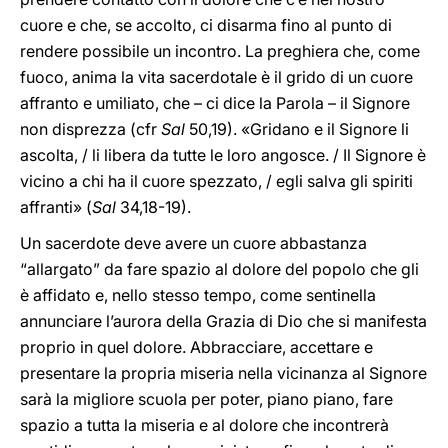
cuore e che, se accolto, ci disarma fino al punto di
rendere possibile un incontro. La preghiera che, come
fuoco, anima la vita sacerdotale è il grido di un cuore
affranto e umiliato, che – ci dice la Parola – il Signore
non disprezza (cfr
Sal
50,19). «Gridano e il Signore li
ascolta, / li libera da tutte le loro angosce. / Il Signore è
vicino a chi ha il cuore spezzato, / egli salva gli spiriti
affranti» (
Sal
34,18-19).
Un sacerdote deve avere un cuore abbastanza
“allargato” da fare spazio al dolore del popolo che gli
è affidato e, nello stesso tempo, come sentinella
annunciare l’aurora della Grazia di Dio che si manifesta
proprio in quel dolore. Abbracciare, accettare e
presentare la propria miseria nella vicinanza al Signore
sarà la migliore scuola per poter, piano piano, fare
spazio a tutta la miseria e al dolore che incontrerà