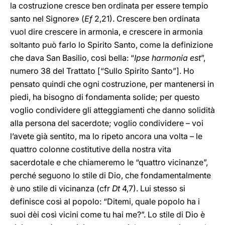
la costruzione cresce ben ordinata per essere tempio
santo nel Signore» (
Ef
2,21). Crescere ben ordinata
vuol dire crescere in armonia, e crescere in armonia
soltanto può farlo lo Spirito Santo, come la definizione
che dava San Basilio, così bella: “
Ipse harmonia est
”,
numero 38 del Trattato [“Sullo Spirito Santo”]. Ho
pensato quindi che ogni costruzione, per mantenersi in
piedi, ha bisogno di fondamenta solide; per questo
voglio condividere gli atteggiamenti che danno solidità
alla persona del sacerdote; voglio condividere – voi
l’avete già sentito, ma lo ripeto ancora una volta – le
quattro colonne costitutive della nostra vita
sacerdotale e che chiameremo le “quattro vicinanze”,
perché seguono lo stile di Dio, che fondamentalmente
è uno stile di vicinanza (cfr
Dt
4,7). Lui stesso si
definisce così al popolo: “Ditemi, quale popolo ha i
suoi dèi così vicini come tu hai me?”. Lo stile di Dio è