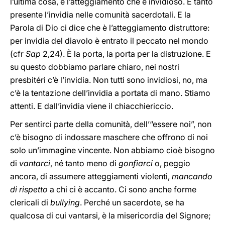
l’ultima cosa, è l’atteggiamento che è invidioso. È tanto
presente l’invidia nelle comunità sacerdotali. E la
Parola di Dio ci dice che è l’atteggiamento distruttore:
per invidia del diavolo è entrato il peccato nel mondo
(cfr
Sap
2,24). È la porta, la porta per la distruzione. E
su questo dobbiamo parlare chiaro, nei nostri
presbitéri c’è l’invidia. Non tutti sono invidiosi, no, ma
c’è la tentazione dell’invidia a portata di mano. Stiamo
attenti. E dall’invidia viene il chiacchiericcio.
Per sentirci parte della comunità, dell’“essere noi”, non
c’è bisogno di indossare maschere che offrono di noi
solo un’immagine vincente. Non abbiamo cioè bisogno
di
vantarci
, né tanto meno di
gonfiarci
o, peggio
ancora, di assumere atteggiamenti violenti,
mancando
di rispetto
a chi ci è accanto. Ci sono anche forme
clericali di
bullying
. Perché un sacerdote, se ha
qualcosa di cui vantarsi, è la misericordia del Signore;