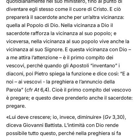
quotidianamente nel suo ministero, fino al punto di
diventare egli stesso come il cuore di Cristo. E ciò
preparerà il sacerdote anche per un’altra vicinanza:
quella al Popolo di Dio. Nella vicinanza a Dio il
sacerdote rafforza la vicinanza al suo popolo; e
viceversa, nella vicinanza al suo popolo vive anche la
vicinanza al suo Signore. E questa vicinanza con Dio –
a me attira l’attenzione – è il primo compito dei
vescovi, perché quando gli Apostoli “inventano” i
diaconi, poi Pietro spiega la funzione e dice così: “E a
noi – ai vescovi - la preghiera e l’annuncio della
Parola” (cfr
At
6,4). Cioè il primo compito del vescovo
è pregare; e questo deve prenderlo anche il sacerdote:
pregare.
«Lui deve crescere; io, invece, diminuire» (
Gv
3,30),
diceva Giovanni Battista. L’intimità con Dio rende
possibile tutto questo, perché nella preghiera si fa