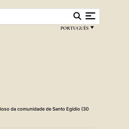
PORTUGUÊS
FRANÇAIS
ENGLISH
ITALIANO
PORTUGUÊS
ESPAÑOL
DEUTSCH
POLSKI
igioso da comunidade de Santo Egídio (30
العربيّة