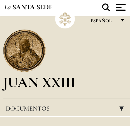
La
SANTA SEDE
ESPAÑOL
FRANÇAIS
ENGLISH
ITALIANO
PORTUGUÊS
JUAN XXIII
ESPAÑOL
DEUTSCH
POLSKI
DOCUMENTOS
▸
العربيّة
中文