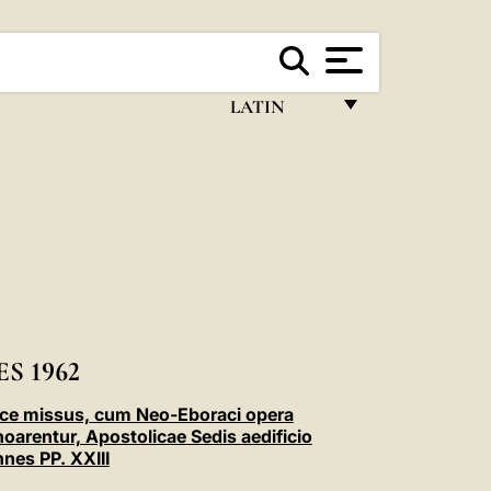
LATIN
FRANÇAIS
ENGLISH
ITALIANO
PORTUGUÊS
ESPAÑOL
DEUTSCH
S 1962
POLSKI
ice missus, cum Neo-Eboraci opera
oarentur, Apostolicae Sedis aedificio
العربيّة
nnes PP. XXIII