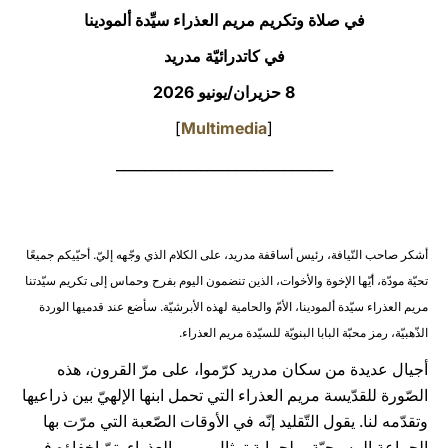
في صلاة وتكريم مريم العذراء سيِّدة ألمودينا
LATINE
في كاتدرائيّة مدريد
8 حزيران/يونيو 2026
]
Multimedia
[
_______________________________
أشكر صاحب النّيافة، رئيس أساقفة مدريد، على الكلام الذي وجّهه إليّ. أحيّيكم جميعًا
تحيّة مودّة، أيّها الإخوة والأخوات، الذين تنضمون اليوم بفرح وحماس إلى تكريم سيّدتنا
مريم العذراء سيّدة ألمودينا، الأمّ والحامية لهذه الأبرشيّة. سأضع عند قدميها الوردة
الذّهبيّة، رمز محبّة البابا البنويّة للسيّدة مريم العذراء.
أجيال عديدة من سكان مدريد كرّموا، على مرّ القرون، هذه
الصّورة للقدّيسة مريم العذراء التي تحمل ابنها الإلهيّ بين ذراعيها
وتقدّمه لنا. يقول التّقليد إنّه في الأوقات الصّعبة التي مرّت بها
الجماعة المسيحيّة، ولحماية تمثال مريم العذراء، تمّ إخفاؤه في