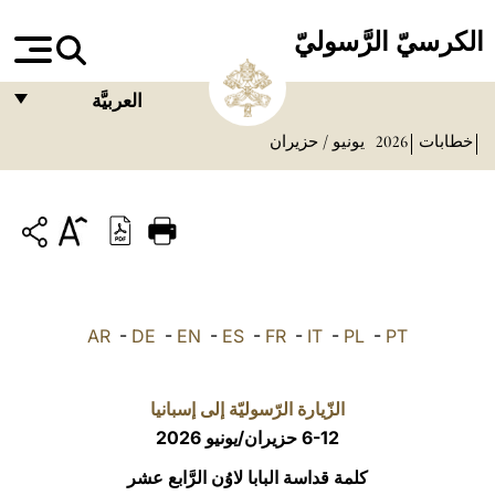
الكرسيّ الرَّسوليّ
العربيَّة
خطابات
2026
يونيو / حزيران
FRANÇAIS
ENGLISH
ITALIANO
PORTUGUÊS
ESPAÑOL
AR
-
DE
-
EN
-
ES
-
FR
-
IT
-
PL
-
PT
DEUTSCH
POLSKI
الزّيارة الرّسوليّة إلى إسبانيا
6-12 حزيران/يونيو 2026
العربيّة
كلمة قداسة البابا لاوُن الرَّابع عشر
中文