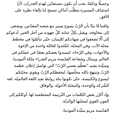
وجميلًا ودائمًا، يجب أن نكون مستعدّين لهدم الجدران، لأنّ
استئناف المسيرة يتطلّب أماكن تسمح لنا بإلقاء نظرة على
الأفق.
واقتناعًا منّا بأن الرّبّ يسوع يسير مع شعبه المقدّس، ويصغي
إلى مخاوفه، ويقبل بكلّ عناية كلّ جهوده من أجل الخير، أدعوكم
إلى ألّا تَضعفوا في شهادتكم للإيمان، حتّى تتأمّلوا في مخطط
محبّة الآب، وفي المحبّة، لتتّحدوا كعائلة واحدة من الإخوة
والأخوات، وفي الرّجاء، لتسندوا بعضكم بعضًا في عملكم في
العالم. وبمثال وشفاعة القدّيسة مريم العذراء ملكة ألمودينا،
وسيِّدة نشيد ”تعظّم نفسي الرّبّ“ التي تواصل إعلان عظمة
الرّبّ وتبتهج بالله مخلّصها، ليحفظكم الرّبّ ويقوي محبّتكم
ليسوع والكنيسة، حتّى تكونوا بناة روابط تعيد اللغة العالميّة، لغة
الشّركة والوَحدة، والمحبّة الأخويّة، والوفاق.
وإذ أكرّر بعض الكلمات من التّرنيمة المخصّصة لها، أوكلكم إلى
العون القوي لمحبّتها الوالديّة:
القدّيسة مريم سيِّدة ألمودينا،