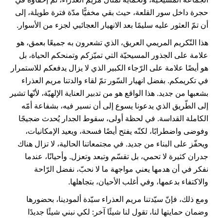
حجرة داخل سور القلعة، حيث بقي مخفيًّا مدّة فترة طويلة، إلى
أن تمّ العثور عليه سليمًا بعد الانهيار العجائبي لجزء من الأسوار.
هذا التّكريم المريمي العريق، الذي تشعرون به جميعًا بعمق، هو
علامة على الجذور المسيحيّة التي تميّزكم وتمنحكم الحياة، بل
هو أيضًا علامة على الرّجاء الكبير الذي لا يزال يدفعكم للاستمرار
في تكريمكم. بفضل انهيار السّور تمّ لقاء والدتنا مريم العذراء
بشعبها من جديد. هذا الواقع هو من تدبير العناية الإلهيّة، لأنّها تشير
إلى الطّريق الذي يدعونا يسوع إلى أن نسير فيه، بشفاعة أمّه
الكاملة القداسة. في لحظة أولى، سقوط الجدار يُحدث ضجيجًا
وفوضى واضطرابًا، لكنّه يفتح أيضًا فسحة، ويعيد الإمكانيات،
ويحفّز على البناء من جديد. في مجتمعاتنا الحالية، لا تزال هناك
جدران كثيرة لا تحمي، بل تقسّم وتبعد وتعزل. وأحيانًا، عندما
نفكر في أن هدمها يعني مواجهة ما لا نحبّ، نفضل الرّاحة
والاكتفاء بدعمها، وفي أغلب الأحيان، بتجاهلها.
ومع ذلك، فإنّ سيّدتنا مريم العذراء سيّدة ألمودينا، بحضورها
وضمان حمايتها لنا، تقول لنا شيئًا آخر: لكي نبني شيئًا جديدًا