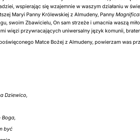
i nadziei, wspierając się wzajemnie w waszym działaniu w świ
tszej Maryi Panny Królewskiej z Almudeny, Panny
Magnifica
ogu, swoim Zbawicielu, On sam strzeże i umacnia waszą miło
i więzi przywracających uniwersalny język komunii, bratersk
 poświęconego Matce Bożej z Almudeny, powierzam was pr
a Dziewico,
o Boga,
am być