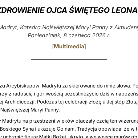
DROWIENIE OJCA ŚWIĘTEGO LEONA
Madryt, Katedra Najświętszej Maryi Panny z Almuden
Poniedziałek, 8 czerwca 2026 r.
[
Multimedia
]
_______________________________
dzu Arcybiskupowi Madrytu za skierowane do mnie słowa. 
tórzy z radością i gorliwością uczestniczycie dziś w nabożeń
j Archidiecezji. Podczas tej celebracji złożę u Jej stóp Zł
 Najświętszej Maryi Panny.
Madrytu na przestrzeni wieków otaczały czcią ten wizerune
Boskiego Syna i ukazuje Go nam. Tradycja opowiada, że w 
by uchronić figurę Matki Bożej, ukryto ją we wnęce murów o