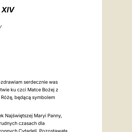
العربيّة
 XIV
中文
LATINE
y
Pozdrawiam serdecznie was
stwie ku czci Matce Bożej z
otą Różę, będącą symbolem
k Najświętszej Maryi Panny,
trudnych czasach dla
bronnych Cytadeli. Pozostawała