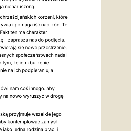
ją nienaruszoną.
hrześcijańskich korzeni, które
ożywia i pomaga iść naprzód. To
Fakt ten ma charakter
ę – zaprasza nas do podjęcia.
twierają się nowe przestrzenie,
esnych społeczeństwach nadal
 o tym, że ich zburzenie
ie na ich podpieraniu, a
ówi nam coś innego: aby
by na nowo wyruszyć w drogę,
oską przyjmuje wszelkie jego
, aby kontemplować zamysł
 jako jedna rodzina braci i