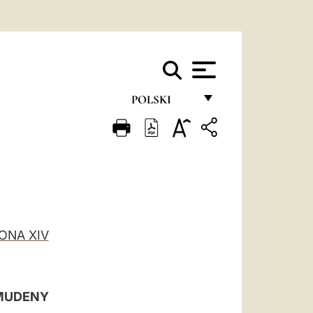
POLSKI
FRANÇAIS
ENGLISH
ITALIANO
PORTUGUÊS
ONA XIV
ESPAÑOL
DEUTSCH
POLSKI
LMUDENY