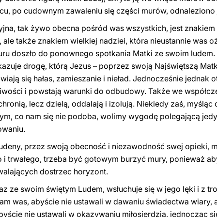
ńcu, po cudownym zawaleniu się części murów, odnaleziono 
yjna, tak żywo obecna pośród was wszystkich, jest znakiem c
, ale także znakiem wielkiej nadziei, która nieustannie was 
muru doszło do ponownego spotkania Matki ze swoim ludem. 
zuje drogę, którą Jezus – poprzez swoją Najświętszą Matk
wiają się hałas, zamieszanie i nieład. Jednocześnie jednak o
iwości i powstają warunki do odbudowy. Także we współcz
chronią, lecz dzielą, oddalają i izolują. Niekiedy zaś, myśląc
ym, co nam się nie podoba, wolimy wygodę polegającą jedyn
owaniu.
eny, przez swoją obecność i niezawodność swej opieki, m
 i trwałego, trzeba być gotowym burzyć mury, ponieważ a
alających dostrzec horyzont.
z ze swoim świętym Ludem, wsłuchuje się w jego lęki i z tr
cam was, abyście nie ustawali w dawaniu świadectwa wiary
yście nie ustawali w okazywaniu miłosierdzia, jednocząc się