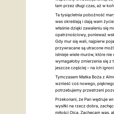
tam przez długi czas, aż w ko
Ta tysiącletnia pobożność mar
was określają i dają wam życie
właśnie dzięki zawaleniu się 
opatrznościowy, ponieważ wska
Gdy mur się wali, najpierw poja
przywracane są utracone możl
istnieje wiele murów, które nie 
wymagałoby zmierzenia się z t
jeszcze częściej – na ich ignor
Tymczasem Matka Boża z Almud
wznieść coś nowego, pięknego
potrzebujemy przestrzeni pozw
Przekonani, że Pan wędruje wra
wysiłki na rzecz dobra, zachę
miłości Ojca. Zachęcam was, ab