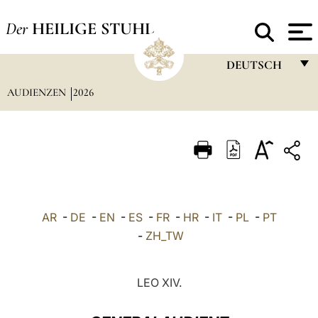
Der
HEILIGE STUHL
DEUTSCH
AUDIENZEN
2026
FRANÇAIS
ENGLISH
ITALIANO
PORTUGUÊS
ESPAÑOL
AR
-
DE
-
EN
-
ES
-
FR
-
HR
-
IT
-
PL
-
PT
DEUTSCH
-
ZH_TW
POLSKI
LEO XIV.
العربيّة
中文