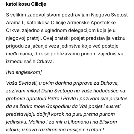
katolikosu Cilicije
S velikim zadovoljstvom pozdravljam Njegovu Svetost
Arama I., katolikosa Cilicije Armenske Apostolske
Crkve, zajedno s uglednom delegacijom koja je u
njegovoj pratnji. Ovaj bratski posjet predstavlja važnu
prigodu za jačanje veza jedinstva koje već postoje
među nama, dok se približavamo punom zajedništvu
između naših Crkava.
[Na engleskom]
Vaša Svetosti, u ovim danima priprave za Duhove,
zazivam milost Duha Svetoga na Vaše hodočašće na
grobove apostolâ Petra i Pavla i pozivam sve prisutne
da se žarko mole Gospodinu da Vaš posjet i susreti
predstavljaju daljnji korak na putu prema punom
jedinstvu. Molimo i za mir u Libanonu i na Bliskom
istoku, iznova razdiranima nasiljem i ratom!