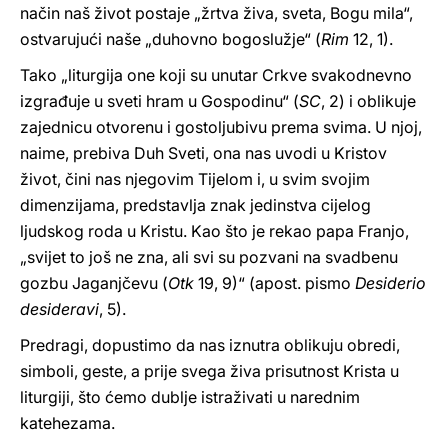
način naš život postaje „žrtva živa, sveta, Bogu mila“,
ostvarujući naše „duhovno bogoslužje“ (
Rim
12, 1).
Tako „liturgija one koji su unutar Crkve svakodnevno
izgrađuje u sveti hram u Gospodinu“ (
SC
, 2) i oblikuje
zajednicu otvorenu i gostoljubivu prema svima. U njoj,
naime, prebiva Duh Sveti, ona nas uvodi u Kristov
život, čini nas njegovim Tijelom i, u svim svojim
dimenzijama, predstavlja znak jedinstva cijelog
ljudskog roda u Kristu. Kao što je rekao papa Franjo,
„svijet to još ne zna, ali svi su pozvani na svadbenu
gozbu Jaganjčevu
(
Otk
19, 9)“ (apost. pismo
Desiderio
desideravi
, 5).
Predragi, dopustimo da nas iznutra oblikuju obredi,
simboli, geste, a prije svega živa prisutnost Krista u
liturgiji, što ćemo dublje istraživati u narednim
katehezama.