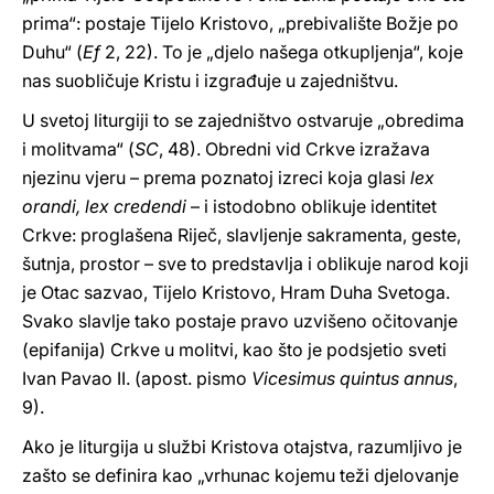
prima“: postaje Tijelo Kristovo, „prebivalište Božje po
Duhu“ (
Ef
2, 22). To je „djelo našega otkupljenja“, koje
nas suobličuje Kristu i izgrađuje u zajedništvu.
U svetoj liturgiji to se zajedništvo ostvaruje „obredima
i molitvama“ (
SC
, 48). Obredni vid Crkve izražava
njezinu vjeru – prema poznatoj izreci koja glasi
lex
orandi, lex credendi
– i istodobno oblikuje identitet
Crkve: proglašena Riječ, slavljenje sakramenta, geste,
šutnja, prostor – sve to predstavlja i oblikuje narod koji
je Otac sazvao, Tijelo Kristovo, Hram Duha Svetoga.
Svako slavlje tako postaje pravo uzvišeno očitovanje
(epifanija) Crkve u molitvi, kao što je podsjetio sveti
Ivan Pavao II. (apost. pismo
Vicesimus quintus annus
,
9).
Ako je liturgija u službi Kristova otajstva, razumljivo je
zašto se definira kao „vrhunac kojemu teži djelovanje