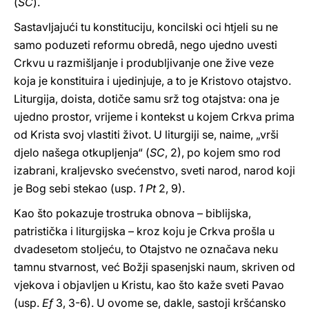
(
SC
).
Sastavljajući tu konstituciju, koncilski oci htjeli su ne
samo poduzeti reformu obredâ, nego ujedno uvesti
Crkvu u razmišljanje i produbljivanje one žive veze
koja je konstituira i ujedinjuje, a to je Kristovo otajstvo.
Liturgija, doista, dotiče samu srž tog otajstva: ona je
ujedno prostor, vrijeme i kontekst u kojem Crkva prima
od Krista svoj vlastiti život. U liturgiji se, naime, „vrši
djelo našega otkupljenja“ (
SC
, 2), po kojem smo rod
izabrani, kraljevsko svećenstvo, sveti narod, narod koji
je Bog sebi stekao (usp.
1 Pt
2, 9).
Kao što pokazuje trostruka obnova – biblijska,
patristička i liturgijska – kroz koju je Crkva prošla u
dvadesetom stoljeću, to Otajstvo ne označava neku
tamnu stvarnost, već Božji spasenjski naum, skriven od
vjekova i objavljen u Kristu, kao što kaže sveti Pavao
(usp.
Ef
3, 3-6). U ovome se, dakle, sastoji kršćansko