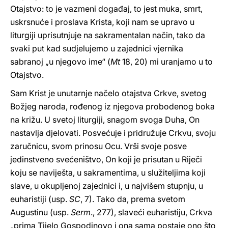
Otajstvo: to je vazmeni događaj, to jest muka, smrt,
uskrsnuće i proslava Krista, koji nam se upravo u
liturgiji uprisutnjuje na sakramentalan način, tako da
svaki put kad sudjelujemo u zajednici vjernika
sabranoj „u njegovo ime“ (
Mt
18, 20) mi uranjamo u to
Otajstvo.
Sam Krist je unutarnje načelo otajstva Crkve, svetog
Božjeg naroda, rođenog iz njegova probodenog boka
na križu. U svetoj liturgiji, snagom svoga Duha, On
nastavlja djelovati. Posvećuje i pridružuje Crkvu, svoju
zaručnicu, svom prinosu Ocu. Vrši svoje posve
jedinstveno svećeništvo, On koji je prisutan u Riječi
koju se naviješta, u sakramentima, u služiteljima koji
slave, u okupljenoj zajednici i, u najvišem stupnju, u
euharistiji (usp.
SC
, 7). Tako da, prema svetom
Augustinu (usp.
Serm
., 277), slaveći euharistiju, Crkva
„prima Tijelo Gospodinovo i ona sama postaje ono što