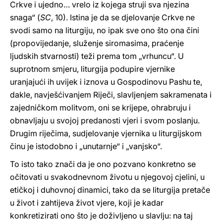
Crkve i ujedno… vrelo iz kojega struji sva njezina
snaga“ (
SC
, 10). Istina je da se djelovanje Crkve ne
svodi samo na liturgiju, no ipak sve ono što ona čini
(propovijedanje, služenje siromasima, praćenje
ljudskih stvarnosti) teži prema tom „vrhuncu“. U
suprotnom smjeru, liturgija podupire vjernike
uranjajući ih uvijek i iznova u Gospodinovu Pashu te,
dakle, navješćivanjem Riječi, slavljenjem sakramenata i
zajedničkom molitvom, oni se krijepe, ohrabruju i
obnavljaju u svojoj predanosti vjeri i svom poslanju.
Drugim riječima, sudjelovanje vjernika u liturgijskom
činu je istodobno i „unutarnje“ i „vanjsko“.
To isto tako znači da je ono pozvano konkretno se
očitovati u svakodnevnom životu u njegovoj cjelini, u
etičkoj i duhovnoj dinamici, tako da se liturgija pretače
u život i zahtijeva život vjere, koji je kadar
konkretizirati ono što je doživljeno u slavlju: na taj