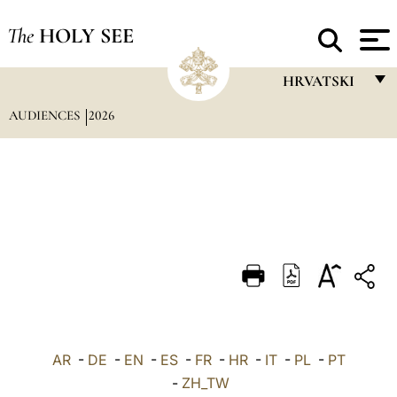
The
HOLY SEE
HRVATSKI
AUDIENCES
2026
FRANÇAIS
ENGLISH
ITALIANO
PORTUGUÊS
ESPAÑOL
DEUTSCH
POLSKI
العربيّة
AR
-
DE
-
EN
-
ES
-
FR
-
HR
-
IT
-
PL
-
PT
-
ZH_TW
中文