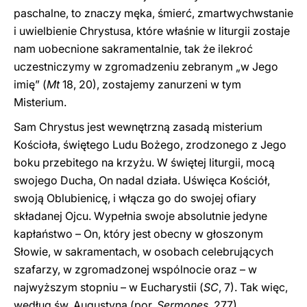
paschalne, to znaczy męka, śmierć, zmartwychwstanie
i uwielbienie Chrystusa, które właśnie w liturgii zostaje
nam uobecnione sakramentalnie, tak że ilekroć
uczestniczymy w zgromadzeniu zebranym „w Jego
imię” (
Mt
18, 20), zostajemy zanurzeni w tym
Misterium.
Sam Chrystus jest wewnętrzną zasadą misterium
Kościoła, świętego Ludu Bożego, zrodzonego z Jego
boku przebitego na krzyżu. W świętej liturgii, mocą
swojego Ducha, On nadal działa. Uświęca Kościół,
swoją Oblubienicę, i włącza go do swojej ofiary
składanej Ojcu. Wypełnia swoje absolutnie jedyne
kapłaństwo – On, który jest obecny w głoszonym
Słowie, w sakramentach, w osobach celebrujących
szafarzy, w zgromadzonej wspólnocie oraz – w
najwyższym stopniu – w Eucharystii (
SC
, 7). Tak więc,
według św. Augustyna (por.
Sermones
, 277),