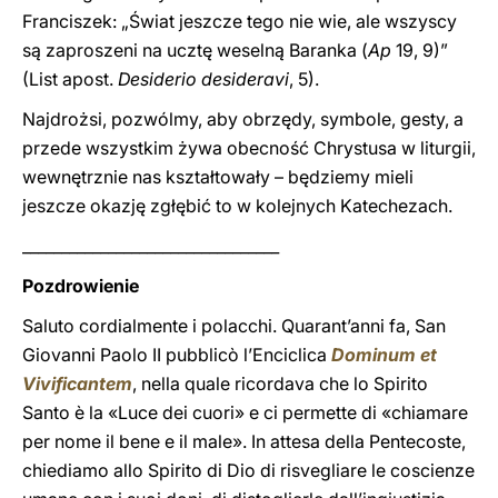
Franciszek: „Świat jeszcze tego nie wie, ale wszyscy
są zaproszeni na ucztę weselną Baranka (
Ap
19, 9)”
(List apost.
Desiderio desideravi
, 5).
Najdrożsi, pozwólmy, aby obrzędy, symbole, gesty, a
przede wszystkim żywa obecność Chrystusa w liturgii,
wewnętrznie nas kształtowały – będziemy mieli
jeszcze okazję zgłębić to w kolejnych Katechezach.
_________________________________
Pozdrowienie
Saluto cordialmente i polacchi. Quarant’anni fa, San
Giovanni Paolo II pubblicò l’Enciclica
Dominum et
Vivificantem
, nella quale ricordava che lo Spirito
Santo è la «Luce dei cuori» e ci permette di «chiamare
per nome il bene e il male». In attesa della Pentecoste,
chiediamo allo Spirito di Dio di risvegliare le coscienze