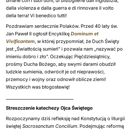
umane con i suoi doni, di distoglierle dall’ingiustizia,
dalla violenza e dalla guerra e di rinnovare il volto
della terra! Vi benedico tutti!
Pozdrawiam serdecznie Polaków. Przed 40 laty św.
Jan Paweł II ogłosił Encyklikę
Dominum et
Vivificantem
, w której przypomniał, że Duch Święty
jest „Światłością sumień” i pozwala nam „nazywać po
imieniu dobro i zło”. Oczekując Pięćdziesiątnicy,
prośmy Ducha Bożego, aby swymi darami obudził
ludzkie sumienia, odwrócił je od nieprawości,
przemocy i wojny oraz odnowił oblicze ziemi!
Wszystkich was błogosławię!
_________________________________
Streszczenie katechezy Ojca Świętego
Rozpoczynamy dziś refleksję nad Konstytucją o liturgii
świętej
Sacrosanctum Concilium
. Podejmując reformę