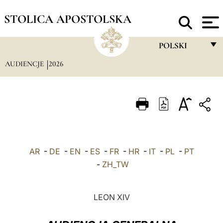
STOLICA APOSTOLSKA
POLSKI
AUDIENCJE
2026
FRANÇAIS
ENGLISH
ITALIANO
PORTUGUÊS
ESPAÑOL
AR
-
DE
-
EN
-
ES
-
FR
-
HR
-
IT
-
PL
-
PT
DEUTSCH
-
ZH_TW
POLSKI
LEON XIV
العربيّة
中文