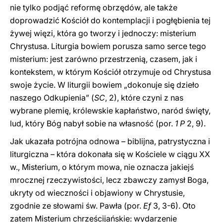
nie tylko podjąć reformę obrzędów, ale także
doprowadzić Kościół do kontemplacji i pogłębienia tej
żywej więzi, która go tworzy i jednoczy: misterium
Chrystusa. Liturgia bowiem porusza samo serce tego
misterium: jest zarówno przestrzenią, czasem, jak i
kontekstem, w którym Kościół otrzymuje od Chrystusa
swoje życie. W liturgii bowiem „dokonuje się dzieło
naszego Odkupienia” (
SC
, 2), które czyni z nas
wybrane plemię, królewskie kapłaństwo, naród święty,
lud, który Bóg nabył sobie na własność (por.
1 P
2, 9).
Jak ukazała potrójna odnowa – biblijna, patrystyczna i
liturgiczna – która dokonała się w Kościele w ciągu XX
w., Misterium, o którym mowa, nie oznacza jakiejś
mrocznej rzeczywistości, lecz zbawczy zamysł Boga,
ukryty od wieczności i objawiony w Chrystusie,
zgodnie ze słowami św. Pawła (por.
Ef
3, 3-6). Oto
zatem Misterium chrześcijańskie: wydarzenie