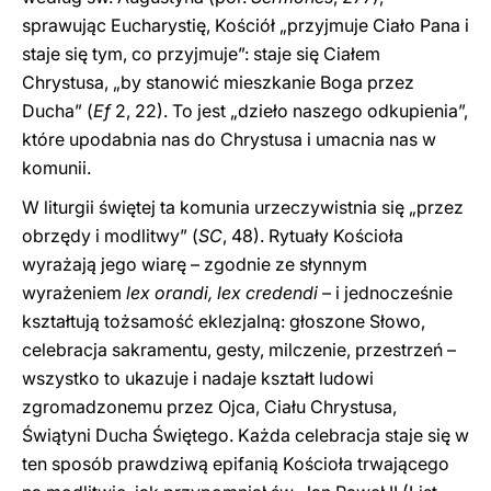
sprawując Eucharystię, Kościół „przyjmuje Ciało Pana i
staje się tym, co przyjmuje”: staje się Ciałem
Chrystusa, „by stanowić mieszkanie Boga przez
Ducha” (
Ef
2, 22). To jest „dzieło naszego odkupienia”,
które upodabnia nas do Chrystusa i umacnia nas w
komunii.
W liturgii świętej ta komunia urzeczywistnia się „przez
obrzędy i modlitwy” (
SC
, 48). Rytuały Kościoła
wyrażają jego wiarę – zgodnie ze słynnym
wyrażeniem
lex orandi, lex credendi
– i jednocześnie
kształtują tożsamość eklezjalną: głoszone Słowo,
celebracja sakramentu, gesty, milczenie, przestrzeń –
wszystko to ukazuje i nadaje kształt ludowi
zgromadzonemu przez Ojca, Ciału Chrystusa,
Świątyni Ducha Świętego. Każda celebracja staje się w
ten sposób prawdziwą epifanią Kościoła trwającego