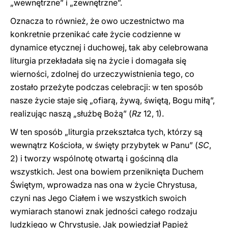
„wewnętrzne” i „zewnętrzne”.
Oznacza to również, że owo uczestnictwo ma
konkretnie przenikać całe życie codzienne w
dynamice etycznej i duchowej, tak aby celebrowana
liturgia przekładała się na życie i domagała się
wierności, zdolnej do urzeczywistnienia tego, co
zostało przeżyte podczas celebracji: w ten sposób
nasze życie staje się „ofiarą, żywą, świętą, Bogu miłą”,
realizując naszą „służbę Bożą” (
Rz
12, 1).
W ten sposób „liturgia przekształca tych, którzy są
wewnątrz Kościoła, w święty przybytek w Panu” (
SC
,
2) i tworzy wspólnotę otwartą i gościnną dla
wszystkich. Jest ona bowiem przeniknięta Duchem
Świętym, wprowadza nas ona w życie Chrystusa,
czyni nas Jego Ciałem i we wszystkich swoich
wymiarach stanowi znak jedności całego rodzaju
ludzkiego w Chrystusie. Jak powiedział Papież