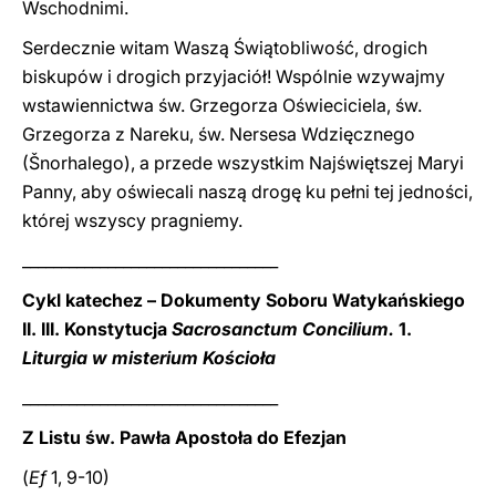
Wschodnimi.
Serdecznie witam Waszą Świątobliwość, drogich
biskupów i drogich przyjaciół! Wspólnie wzywajmy
wstawiennictwa św. Grzegorza Oświeciciela, św.
Grzegorza z Nareku, św. Nersesa Wdzięcznego
(Šnorhalego), a przede wszystkim Najświętszej Maryi
Panny, aby oświecali naszą drogę ku pełni tej jedności,
której wszyscy pragniemy.
_________________________________
Cykl katechez – Dokumenty Soboru Watykańskiego
II. III. Konstytucja
Sacrosanctum Concilium.
1.
Liturgia w misterium Kościoła
_________________________________
Z Listu św. Pawła Apostoła do Efezjan
(
Ef
1, 9-10)