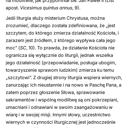
na modlitwie, jak przypomniał św. Jan Paweł II (List
apost.
Vicesimus quintus annus
, 9).
Jeśli liturgia służy misterium Chrystusa, można
zrozumieć, dlaczego została zdefiniowana, że „jest
szczytem, do którego zmierza działalność Kościoła, i
zarazem jest źródłem, z którego wypływa cała jego
moc” (
SC
, 10). To prawda, że działanie Kościoła nie
ogranicza się wyłącznie do liturgii, jednak wszelka
jego działalność (przepowiadanie, posługa ubogim,
towarzyszenie sprawom ludzkim) zmierza ku temu
„szczytowi”. Z drugiej strony liturgia wspiera wiernych,
zanurzając ich nieustannie i na nowo w Paschę Pana, a
zatem poprzez głoszenie Słowa, sprawowanie
sakramentów i wspólną modlitwę są oni pokrzepiani,
umacniani i odnawiani w swoim zaangażowaniu w
wiarę i w swojej misji. Innymi słowy, uczestnictwo
wiernych w czynności liturgicznej jest jednocześnie