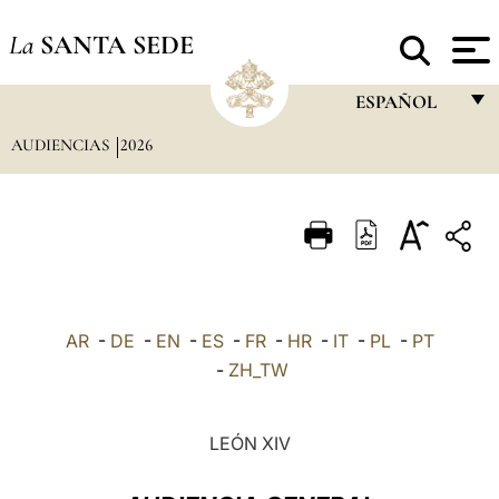
La
SANTA SEDE
ESPAÑOL
AUDIENCIAS
2026
FRANÇAIS
ENGLISH
ITALIANO
PORTUGUÊS
ESPAÑOL
AR
-
DE
-
EN
-
ES
-
FR
-
HR
-
IT
-
PL
-
PT
DEUTSCH
-
ZH_TW
POLSKI
LEÓN XIV
العربيّة
中文