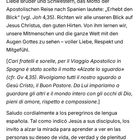
Liebe Brüder und Schwestern, das Motto der
Apostolischen Reise nach Spanien lautete: „Erhebt den
Blick“ (vgl.
Joh
4,35). Richten wir alle unseren Blick auf
Jesus Christus, den guten Hirten. Von ihm lernen wir,
unsere Mitmenschen und die ganze Welt mit den
Augen Gottes zu sehen – voller Liebe, Respekt und
Mitgefühl.
[
Cari fratelli e sorelle, per il Viaggio Apostolico in
Spagna è stato scelto il motto «Alzate lo sguardo»
(cfr. Gv 4,35). Rivolgiamo tutti il nostro sguardo a
Gesù Cristo, il Buon Pastore. Da Lui impariamo a
guardare gli altri e il mondo intero con gli occhi di Dio,
pieni di amore, rispetto e compassione
.]
Saludo cordialmente a los peregrinos de lengua
española. Tal como indicó Jesús a sus discípulos, los
invito a alzar la mirada para aprender a ver en las
personas su deseo de vida, de verdad y de plenitud