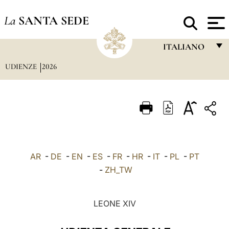
La
SANTA SEDE
ITALIANO
UDIENZE
2026
FRANÇAIS
ENGLISH
ITALIANO
PORTUGUÊS
ESPAÑOL
AR
-
DE
-
EN
-
ES
-
FR
-
HR
-
IT
-
PL
-
PT
DEUTSCH
-
ZH_TW
POLSKI
LEONE XIV
العربيّة
中文