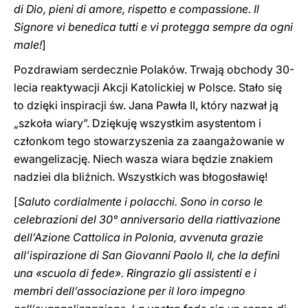
di Dio, pieni di amore, rispetto e compassione. Il
Signore vi benedica tutti e vi protegga ‎sempre da ogni
male‎‎‎‏!
]
Pozdrawiam serdecznie Polaków. Trwają obchody 30-
lecia reaktywacji Akcji Katolickiej w Polsce. Stało się
to dzięki inspiracji św. Jana Pawła II, który nazwał ją
„szkoła wiary”. Dziękuję wszystkim asystentom i
członkom tego stowarzyszenia za zaangażowanie w
ewangelizację. Niech wasza wiara będzie znakiem
nadziei dla bliźnich. Wszystkich was błogosławię!
[
Saluto cordialmente i polacchi. Sono in corso le
celebrazioni del 30° anniversario della riattivazione
dell’Azione Cattolica in Polonia, avvenuta grazie
all’ispirazione di San Giovanni Paolo II, che la definì
una «scuola di fede». Ringrazio gli assistenti e i
membri dell’associazione per il loro impegno