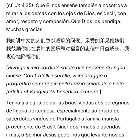
(cf.
Jn
4,35). Que Él nos enseñe también a nosotros a
mirar a los demás con los ojos de Dios, es decir, con
amor, respeto y compasión. Que Dios los bendiga.
Muchas gracias.
我向讲中文的人们致以诚挚的问候。亲爱的弟兄姐妹们，
我鼓励你们在属神的喜乐和对福音的忠信中日益成长。我
衷心地降福你们！
[
Rivolgo il mio cordiale saluto alle persone di lingua
cinese. Cari fratelli e sorelle, vi incoraggio a
progredire sempre più nella letizia spirituale e nella
fedeltà al Vangelo. Vi benedico di cuore
.]
Tenho a alegria de dar as boas-vindas aos peregrinos
de língua portuguesa, especialmente ao grupo de
sacerdotes vindos de Portugal e à família marista
proveniente do Brasil. Queridos irmãos e queridas
irmãs, o Senhor Jesus pede-nos que levantemos os