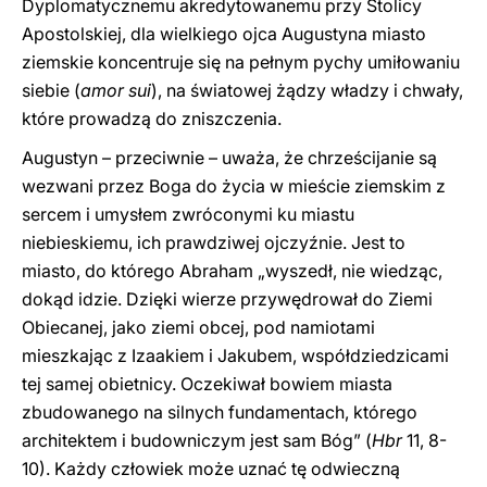
Dyplomatycznemu akredytowanemu przy Stolicy
Apostolskiej, dla wielkiego ojca Augustyna miasto
ziemskie koncentruje się na pełnym pychy umiłowaniu
siebie (
amor sui
), na światowej żądzy władzy i chwały,
które prowadzą do zniszczenia.
Augustyn – przeciwnie – uważa, że chrześcijanie są
wezwani przez Boga do życia w mieście ziemskim z
sercem i umysłem zwróconymi ku miastu
niebieskiemu, ich prawdziwej ojczyźnie. Jest to
miasto, do którego Abraham „wyszedł, nie wiedząc,
dokąd idzie. Dzięki wierze przywędrował do Ziemi
Obiecanej, jako ziemi obcej, pod namiotami
mieszkając z Izaakiem i Jakubem, współdziedzicami
tej samej obietnicy. Oczekiwał bowiem miasta
zbudowanego na silnych fundamentach, którego
architektem i budowniczym jest sam Bóg” (
Hbr
11, 8-
10). Każdy człowiek może uznać tę odwieczną