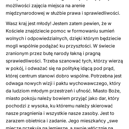
możliwości zajęcia miejsca na arenie
międzynarodowej w służbie prawa i sprawiedliwości.
Wasz kraj jest młody! Jestem zatem pewien, że w
Kościele znajdziecie pomoc w formowaniu sumień
wolnych i odpowiedzialnych, dzięki którym będziecie
mogli wspólnie podążać ku przyszłości. W świecie
zranionym przez butę narody łakną i pragną
sprawiedliwości. Trzeba szanować tych, którzy wierzą
w pokój, i odważać się na politykę idącą pod prąd,
której centrum stanowi dobro wspólne. Potrzebna jest
odwaga nowych wizji i paktu wychowawczego, który
da ludziom młodym przestrzeń i ufność. Miasto Boże,
miasto pokoju należy bowiem przyjąć jako dar, który
pochodzi z wysoka, ku któremu należy skierować
nasze pragnienia i wszystkie nasze zasoby. Jest to
zarazem obietnica i zadanie. Jego mieszkańcy „swe
miecze przekują na lemiesze, a swoje włócznie na