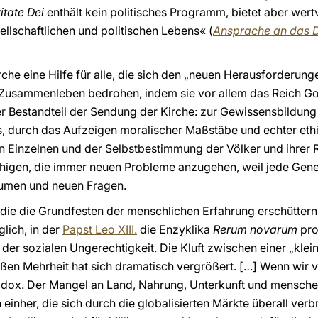
itate Dei
enthält kein politisches Programm, bietet aber wer
lschaftlichen und politischen Lebens« (
Ansprache an das D
irche eine Hilfe für alle, die sich den „neuen Herausforderung
Zusammenleben bedrohen, indem sie vor allem das Reich Got
her Bestandteil der Sendung der Kirche: zur Gewissensbildung
 durch das Aufzeigen moralischer Maßstäbe und echter eth
en Einzelnen und der Selbstbestimmung der Völker und ihrer 
fähigen, die immer neuen Probleme anzugehen, weil jede Gener
umen und neuen Fragen.
 die die Grundfesten der menschlichen Erfahrung erschüttern.
glich, in der
Papst Leo XIII.
die Enzyklika
Rerum novarum
pro
er sozialen Ungerechtigkeit. Die Kluft zwischen einer „klei
ßen Mehrheit hat sich dramatisch vergrößert. […] Wenn wir
adox. Der Mangel an Land, Nahrung, Unterkunft und mensche
nher, die sich durch die globalisierten Märkte überall verbr