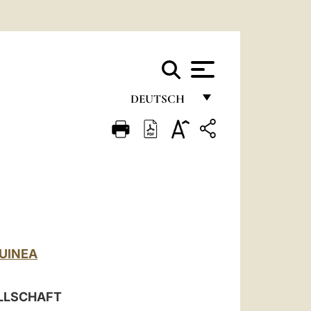
DEUTSCH
FRANÇAIS
ENGLISH
ITALIANO
PORTUGUÊS
ESPAÑOL
UINEA
DEUTSCH
POLSKI
ELLSCHAFT