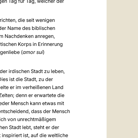
gen Tag für Tag, welcher der
ichten, die seit wenigen
 der Name des biblischen
zum Nachdenken anregen,
atischen Korps in Erinnerung
igenliebe (
amor sui
)
der irdischen Stadt zu leben,
es ist die Stadt, zu der
lte er im verheißenen Land
elten; denn er erwartete die
Jeder Mensch kann etwas mit
 entscheidend, dass der Mensch
sich von unrechtmäßigem
en Stadt lebt, steht er der
nspiriert ist, auf die weltliche