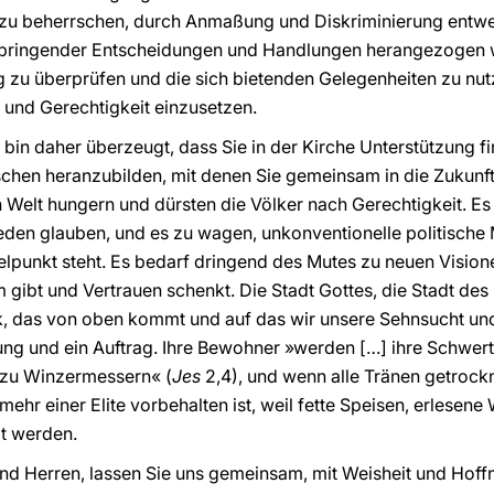
 zu beherrschen, durch Anmaßung und Diskriminierung entwei
dbringender Entscheidungen und Handlungen herangezogen we
g zu überprüfen und die sich bietenden Gelegenheiten zu nut
t und Gerechtigkeit einzusetzen.
ch bin daher überzeugt, dass Sie in der Kirche Unterstützung f
en heranzubilden, mit denen Sie gemeinsam in die Zukunft 
lt hungern und dürsten die Völker nach Gerechtigkeit. Es g
eden glauben, und es zu wagen, unkonventionelle politische
lpunkt steht. Es bedarf dringend des Mutes zu neuen Vision
ibt und Vertrauen schenkt. Die Stadt Gottes, die Stadt des
, das von oben kommt und auf das wir unsere Sehnsucht und
ißung und ein Auftrag. Ihre Bewohner »werden […] ihre Schwer
zu Winzermessern« (
Jes
2,4), und wenn alle Tränen getrock
mehr einer Elite vorbehalten ist, weil fette Speisen, erlesene
lt werden.
d Herren, lassen Sie uns gemeinsam, mit Weisheit und Hoffn