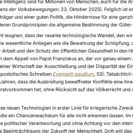
 Intelligenz sind für Millionen von Menschen, auch für die A
ffens der Volksbewegungen
, 23. Oktober 2025). Folglich ist
räger und einer guten Politik, die Hindernisse für eine ganz
deren Grundprinzipien die allgemeine Bestimmung der Güter u
icht leugnen, dass der rasante technologische Wandel, den wi
die wesentliche Anliegen wie die Bewahrung der Schöpfung, d
Arbeit und den Schutz der öffentlichen Gesundheit in den H
h dem Appell von Papst Franziskus an, der vor genau einem J
einer Wirtschaft der Ausschließung und der Disparität der 
 Apostolisches Schreiben
Evangelii gaudium
, 53). Tatsächlich
n Jahren, dass die Ausbreitung bewaffneter Konflikte eine ihr
eralvorkommen hat, ohne Rücksicht auf das Völkerrecht und
se neuen Technologien in erster Linie für kriegerische Zweck
 ein Chancenwachstum für alle nicht erkennen lassen. Im G
politischer Verantwortung und ohne Achtung vor den interna
Beeinträchtigung der Zukunft der Menschheit. Gott will das n