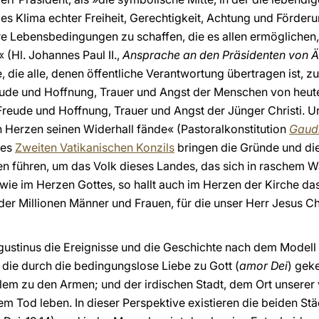
s Klima echter Freiheit, Gerechtigkeit, Achtung und Förderu
e Lebensbedingungen zu schaffen, die es allen ermöglichen,
 (Hl. Johannes Paul II.,
Ansprache an den Präsidenten von Ä
, die alle, denen öffentliche Verantwortung übertragen ist
eude und Hoffnung, Trauer und Angst der Menschen von heu
 Freude und Hoffnung, Trauer und Angst der Jünger Christi. Un
en Herzen seinen Widerhall fände« (Pastoralkonstitution
Gaudi
es
Zweiten Vatikanischen Konzils
bringen die Gründe und d
n führen, um das Volk dieses Landes, das sich in raschem W
ie im Herzen Gottes, so hallt auch im Herzen der Kirche da
der Millionen Männer und Frauen, für die unser Herr Jesus C
ugustinus die Ereignisse und die Geschichte nach dem Modell 
, die durch die bedingungslose Liebe zu Gott (
amor Dei
) gek
llem zu den Armen; und der irdischen Stadt, dem Ort unsere
em Tod leben. In dieser Perspektive existieren die beiden St