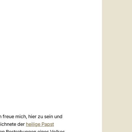
العربيّة
中文
LATINE
 freue mich, hier zu sein und
eichnete der
heilige Papst
igen Bestrebungen eines Volkes