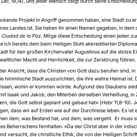
 Dei
, 19,14), und jeder Mensch zeigt durch seine Entscheidun
uckende Projekt in Angriff genommen haben, eine Stadt zu err
hres Landes ist. Sie haben ihr einen Namen gegeben, in dem
:
Ciudad de la Paz
. Möge diese Entscheidung einen jeden 
ie ich bereits dem beim Heiligen Stuhl akkreditierten Diplom
Stadt für den großen Kirchenvater Augustinus auf die stolze E
 weltlicher Macht und Herrlichkeit, die zur Zerstörung führen.
r Ansicht, dass die Christen von Gott dazu berufen sind, in 
e himmlische Stadt auszurichten, die ihre wahre Heimat ist. Di
issen, wohin er kommen würde. Aufgrund des Glaubens siede
it Isaak und Jakob, den Miterben derselben Verheißung, in Z
rn, die Gott selbst geplant und gebaut hat« (
Hebr
11,8-10). 
en, dass wir auf Erden wie auf der Durchreise leben. Es ist
chen dem, was Bestand hat, und dem, was vergeht. Er muss 
es Beherrschens fernhalten. »Da der Christ aber in der irdisch
 versucht, die christliche Ethik, die von der Heiligen Schrift i