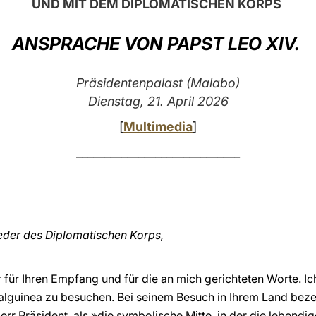
UND MIT DEM DIPLOMATISCHEN KORPS
ANSPRACHE VON PAPST LEO XIV.
Präsidentenpalast (Malabo)
Dienstag, 21. April 2026
[
Multimedia
]
_____________________________
ieder des Diplomatischen Korps,
 für Ihren Empfang und für die an mich gerichteten Worte. Ich
ialguinea zu besuchen. Bei seinem Besuch in Ihrem Land bez
err Präsident, als »die symbolische Mitte, in der die lebend