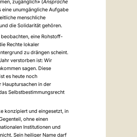
rmen, zugänglich» (
Ansprache
 es eine unumgängliche Aufgabe
heitliche menschliche
nd die Solidarität gehören.
r beobachten, eine Rohstoff-
ie Rechte lokaler
intergrund zu drängen scheint.
ahr verstorben ist: Wir
Einkommen sagen. Diese
 ist es heute noch
er Hauptursachen in der
 das Selbstbestimmungsrecht
e konzipiert und eingesetzt, in
egenteil, ohne einen
tionalen Institutionen und
icht. Sein heiliger Name darf