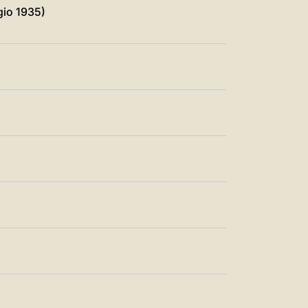
中文
gio 1935)
LATINE