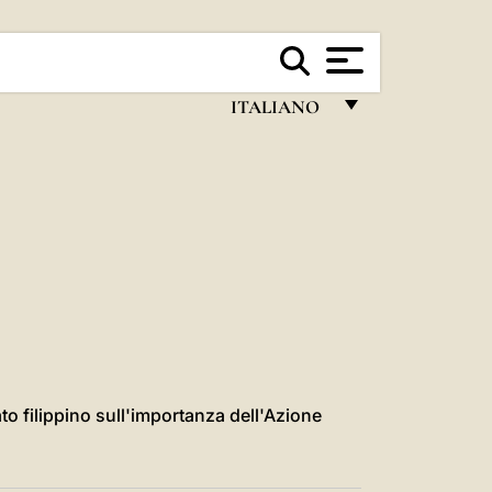
ITALIANO
FRANÇAIS
ENGLISH
ITALIANO
PORTUGUÊS
ESPAÑOL
DEUTSCH
POLSKI
o filippino sull'importanza dell'Azione
العربيّة