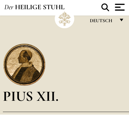
Der
HEILIGE STUHL
DEUTSCH
FRANÇAIS
ENGLISH
ITALIANO
PORTUGUÊS
ESPAÑOL
DEUTSCH
PIUS XII.
POLSKI
العربيّة
中文