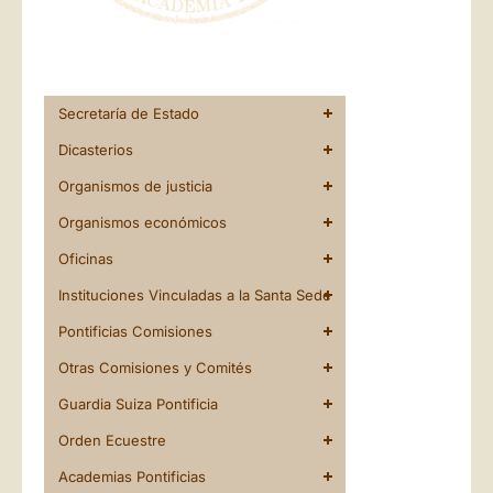
Secretaría de Estado
Dicasterios
Organismos de justicia
Organismos económicos
Oficinas
Instituciones Vinculadas a la Santa Sede
Pontificias Comisiones
Otras Comisiones y Comités
Guardia Suiza Pontificia
Orden Ecuestre
Academias Pontificias