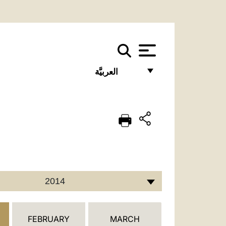
العربيَّة
FRANÇAIS
ENGLISH
ITALIANO
PORTUGUÊS
ESPAÑOL
2014
DEUTSCH
POLSKI
FEBRUARY
MARCH