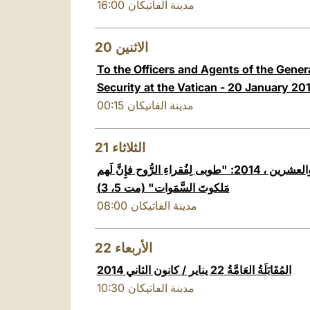
16:00
مدينة الفاتيكان
20
الاثنين
To the Officers and Agents of the Genera
Security at the Vatican - 20 January 20
00:15
مدينة الفاتيكان
21
الثلاثاء
اليوم العالمي للشبيبة التاسع والعشرين ، 2014: "طوبى لِفُقراءِ الرُّوح فإِنَّ لَهم
مَلكوتَ السَّمَوات" (مت 5، 3)
08:00
مدينة الفاتيكان
22
الأربعاء
المُقَابَلَةُ العَامَّةُ 22 يناير / كانون الثاني 2014
10:30
مدينة الفاتيكان