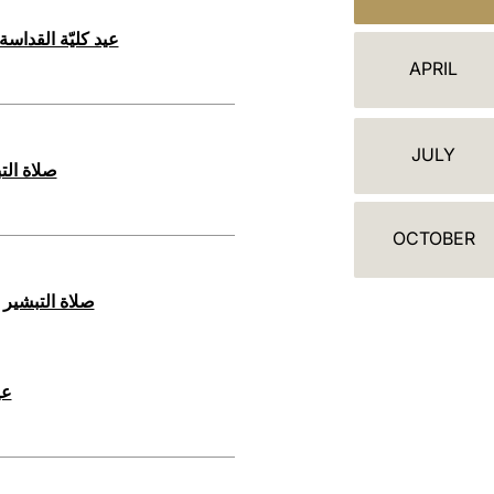
ج
ن
عيد كليّة القداسة مريم العذر
APRIL
د
ة
JULY
صلاة التبشير الم
OCTOBER
صلاة التبشير الملائكي يو
عيد 