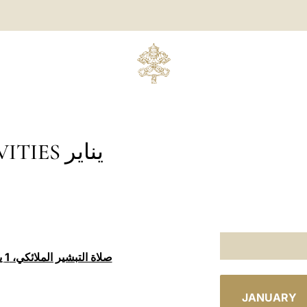
S يناير
أ
JANUARY