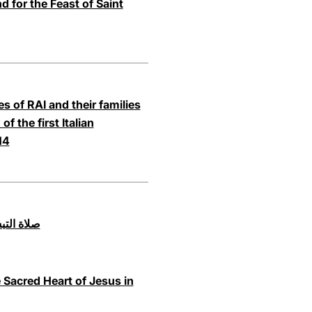
 for the Feast of Saint
s of RAI and their families
f the first Italian
14
صلاة التبشير الملا
e Sacred Heart of Jesus in