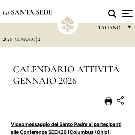
La
SANTA SEDE
ITALIANO
2026
GENNAIO
2
FRANÇAIS
ENGLISH
ITALIANO
CALENDARIO ATTIVITÀ
PORTUGUÊS
GENNAIO 2026
ESPAÑOL
DEUTSCH
POLSKI
العربيّة
Videomessaggio del Santo Padre ai partecipanti
alle Conferenze SEEK26 [Columbus (Ohio),
中文