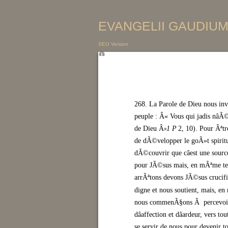
EVANGELII GAUDIUM 
SEO Version
268. La Parole de Dieu nous in
peuple : Â« Vous qui jadis nâÃ
de Dieu Â» (
1 P
2, 10). Pour Ãªtr
de dÃ©velopper le goÃ»t spirituel
dÃ©couvrir que câest une sourc
pour JÃ©sus mais, en mÃªme tem
arrÃªtons devons JÃ©sus crucif
digne et nous soutient, mais, e
nous commenÃ§ons Ã percevoir qu
dâaffection et dâardeur, vers 
se servir de nous pour devenir 