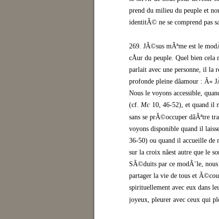
prend du milieu du peuple et no
identitÃ© ne se comprend pas sa
269. JÃ©sus mÃªme est le modÃ
cÅur du peuple. Quel bien cela n
parlait avec une personne, il la 
profonde pleine dâamour : Â« JÃ
Nous le voyons accessible, quand 
(cf.
Mc
10, 46-52), et quand il 
sans se prÃ©occuper dâÃªtre tra
voyons disponible quand il laisse
36-50) ou quand il accueille de
sur la croix nâest autre que le
SÃ©duits par ce modÃ¨le, nous
partager la vie de tous et Ã©co
spirituellement avec eux dans l
joyeux, pleurer avec ceux qui ple