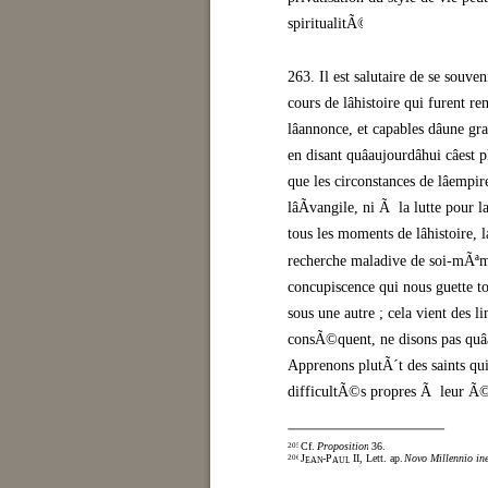
spiritualitÃ©s.
263. Il est salutaire de se souve
cours de lâhistoire qui furent r
lâannonce, et capables dâune g
en disant quâaujourdâhui câe
que les circonstances de lâempi
lâÃvangile, ni Ã la lutte pou
tous les moments de lâhistoire,
recherche maladive de soi-mÃªme
concupiscence qui nous guette to
sous une autre ; cela vient des l
consÃ©quent, ne disons pas quâauj
Apprenons plutÃ´t des saints q
difficultÃ©s propres Ã leur Ã©p
Cf.
Proposition
36.
205
J
-P
II, Lett. ap.
Novo Millennio in
206
EAN
AUL