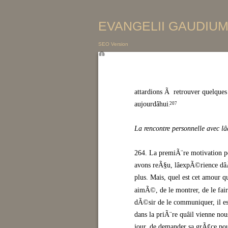
EVANGELII GAUDIUM 
SEO Version
attardions Ã retrouver quelques
aujourdâhui.
207
La rencontre personnelle avec lâ
264. La premiÃ¨re motivation p
avons reÃ§u, lâexpÃ©rience dâ
plus. Mais, quel est cet amour qu
aimÃ©, de le montrer, de le fair
dÃ©sir de le communiquer, il es
dans la priÃ¨re quâil vienne n
jour, de demander sa grÃ¢ce pour q