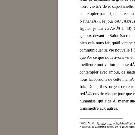
notre vie tiÃ¨de et superficielle
contempler par lui, nous reconn
NathanaÃ«l, le jour oÃ¹ JÃ©sus 
Jn
figuier, je tâai vu Â» (
1, 48). 
genoux devant le Saint-Sacremen
bien cela nous fait quâil vienn
communiquer sa vie nouvelle ! Pa
que Â« ce que nous avons vu et 
meilleure motivation pour se dÃ
contempler avec amour, de sâatta
nous lâabordons de cette mani
fois. Donc, il est urgent de retr
redÃ©couvrir chaque jour que no
humanise, qui aide Ã mener une 
transmettre aux autres.
Cf. V. M.
F
, Â«
Espiritualidad 
207
ERNÃNDEZ
Nacional de Doctrina social de la Iglesia
(Ros