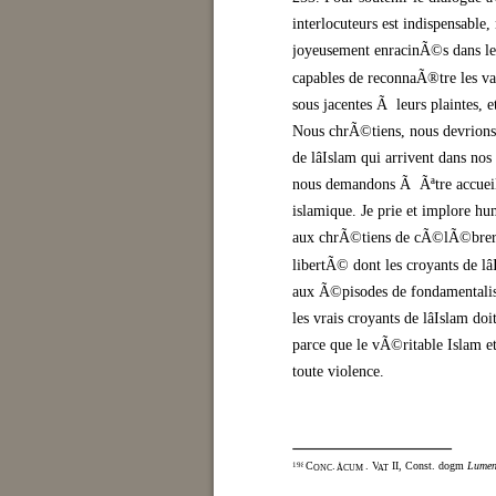
interlocuteurs est indispensable,
joyeusement enracinÃ©s dans leur
capables de reconnaÃ®tre les va
sous jacentes Ã leurs plaintes, 
Nous chrÃ©tiens, nous devrions 
de lâIslam qui arrivent dans 
nous demandons Ã Ãªtre accueill
islamique. Je prie et implore hu
aux chrÃ©tiens de cÃ©lÃ©brer le
libertÃ© dont les croyants de lâ
aux Ã©pisodes de fondamentalisme
les vrais croyants de lâIslam 
parce que le vÃ©ritable Islam e
toute violence.
C
.
. V
II, Const. dogm.
Lumen
198
ONC
ÅCUM
AT