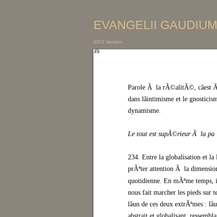
EVANGELII GAUDIUM 
SEO Version
Parole Ã la rÃ©alitÃ©, câest 
dans lâintimisme et le gnostici
dynamisme.
Le tout est supÃ©rieur Ã la par
234. Entre la globalisation et la 
prÃªter attention Ã la dimensio
quotidienne. En mÃªme temps, il 
nous fait marcher les pieds sur 
lâun de ces deux extrÃªmes : lâ
abstrait et globalisant, ressemb