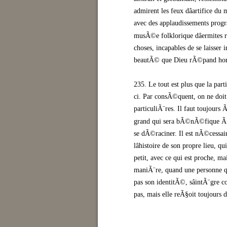
admirent les feux dâartifice du
avec des applaudissements progra
musÃ©e folklorique dâermit
choses, incapables de se laisser 
beautÃ© que Dieu rÃ©pand hors 
235. Le tout est plus que la part
ci. Par consÃ©quent, on ne doi
particuliÃ¨res. Il faut toujours
grand qui sera bÃ©nÃ©fique Ã to
se dÃ©raciner. Il est nÃ©cessaire 
lâhistoire de son propre lieu, q
petit, avec ce qui est proche, m
maniÃ¨re, quand une personne qu
pas son identitÃ©, sâintÃ¨gre 
pas, mais elle reÃ§oit toujours 