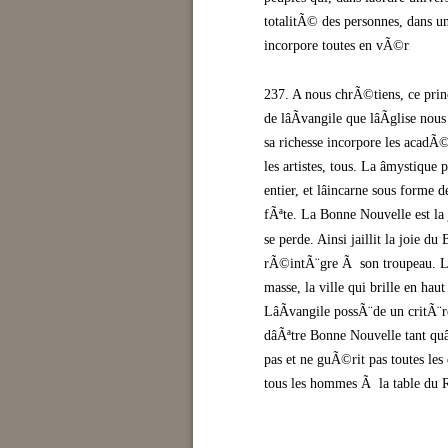
totalitÃ© des personnes, dans 
incorpore toutes en vÃ©ritÃ©.
237. A nous chrÃ©tiens, ce princ
de lâÃvangile que lâÃglise 
sa richesse incorpore les acadÃ©mi
les artistes, tous. La âmystique 
entier, et lâincarne sous forme 
fÃªte. La Bonne Nouvelle est la jo
se perde. Ainsi jaillit la joie du
rÃ©intÃ¨gre Ã son troupeau. LâÃ
masse, la ville qui brille en hau
LâÃvangile possÃ¨de un critÃ¨r
dâÃªtre Bonne Nouvelle tant quâ
pas et ne guÃ©rit pas toutes les 
tous les hommes Ã la table du 