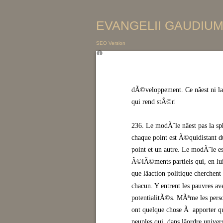
EVANGELII GAUDIUM 
SEO Version
dÃ©veloppement. Ce nâest ni la
qui rend stÃ©rile.
236. Le modÃ¨le nâest pas la sp
chaque point est Ã©quidistant du
point et un autre. Le modÃ¨le es
Ã©lÃ©ments partiels qui, en lui, 
que lâaction politique cherchen
chacun. Y entrent les pauvres avec
potentialitÃ©s. MÃªme les perso
ont quelque chose Ã apporter qui
peuples qui, dans lâordre univer