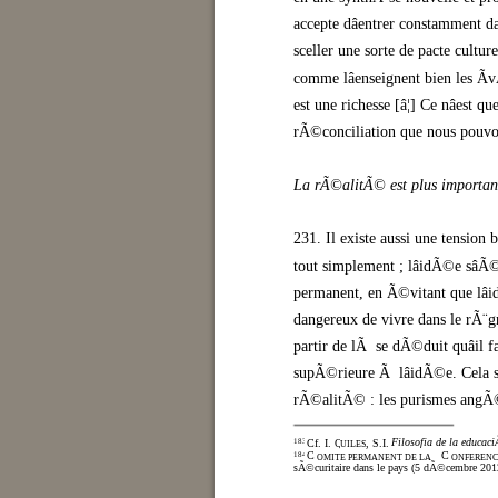
accepte dâentrer constamment d
sceller une sorte de pacte cultu
comme lâenseignent bien les Ã
est une richesse [â¦] Ce nâest q
rÃ©conciliation que nous pouvon
La rÃ©alitÃ© est plus important
231. Il existe aussi une tension
tout simplement ; lâidÃ©e sâÃ
permanent, en Ã©vitant que lâ
dangereux de vivre dans le rÃ¨gn
partir de lÃ se dÃ©duit quâil 
supÃ©rieure Ã lâidÃ©e. Cela su
rÃ©alitÃ© : les purismes angÃ©li
Filosofia de la educaci
183
Cf. I. Q
, S.I.,
UILES
C
C
184
OMITE PERMANENT DE LA
ONFERENC
sÃ©curitaire dans le pays (5 dÃ©cembre 2012