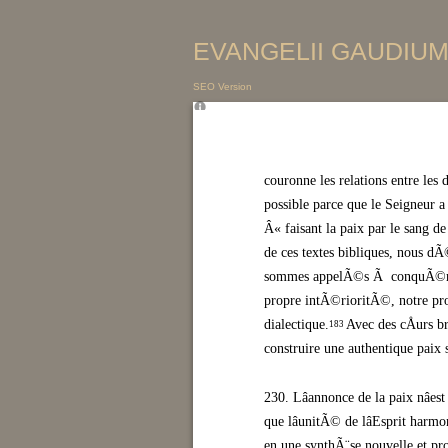
EVANGELII GAUDIUM 
SEO Version
couronne les relations entre les
possible parce que le Seigneur a
Â« faisant la paix par le sang de
de ces textes bibliques, nous d
sommes appelÃ©s Ã conquÃ©rir ce
propre intÃ©rioritÃ©, notre pro
dialectique.
Avec des cÅurs br
183
construire une authentique paix s
230. Lâannonce de la paix nâe
que lâunitÃ© de lâEsprit harm
en une synthÃ¨se nouvelle et pro