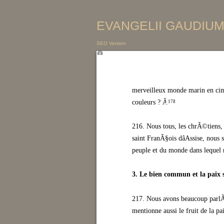
EVANGELII GAUDIUM 
SEO Version
merveilleux monde marin en cim
couleurs ? Â»
.
178
216. Nous tous, les chrÃ©tiens, 
saint FranÃ§ois dâAssise, nou
peuple et du monde dans lequel 
3. Le bien commun et la paix s
217. Nous avons beaucoup parlÃ© 
mentionne aussi le fruit de la pai