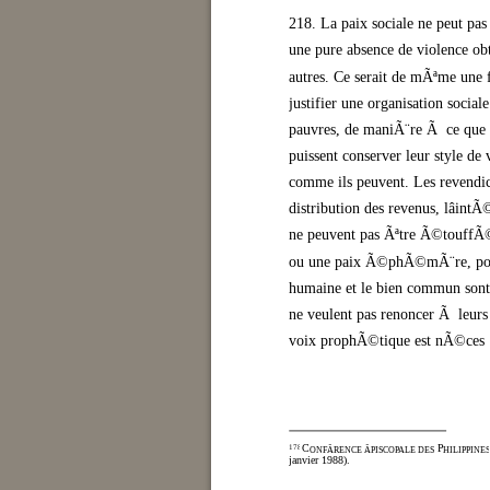
218. La paix sociale ne peut 
une pure absence de violence obten
autres. Ce serait de mÃªme une fa
justifier une organisation social
pauvres, de maniÃ¨re Ã ce que 
puissent conserver leur style de v
comme ils peuvent. Les revendica
distribution des revenus, lâint
ne peuvent pas Ãªtre Ã©touffÃ©
ou une paix Ã©phÃ©mÃ¨re, pour
humaine et le bien commun sont 
ne veulent pas renoncer Ã leurs
voix prophÃ©tique est nÃ©cessa
C
P
178
ONFÃRENCE ÃPISCOPALE DES
HILIPPINES
janvier 1988).