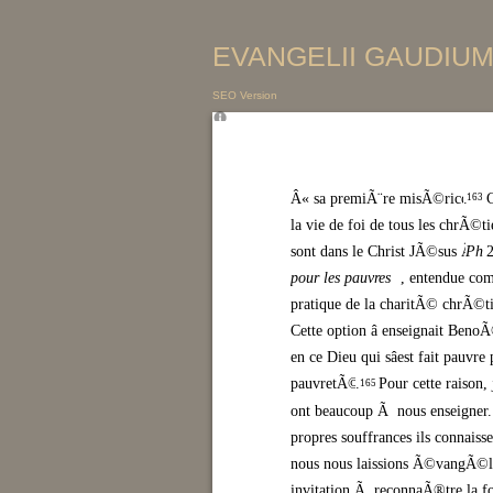
EVANGELII GAUDIUM 
SEO Version
Â« sa premiÃ¨re misÃ©ricorde
.
C
163
la vie de foi de tous les chrÃ©
sont dans le Christ JÃ©sus Â» (
Ph
2
pour les pauvres
, entendue co
pratique de la charitÃ© chrÃ©tie
Cette option â enseignait BenoÃ
en ce Dieu qui sâest fait pauvr
pauvretÃ© Â»
.
Pour cette raison,
165
ont beaucoup Ã nous enseigner. 
propres souffrances ils connaisse
nous nous laissions Ã©vangÃ©li
invitation Ã reconnaÃ®tre la for