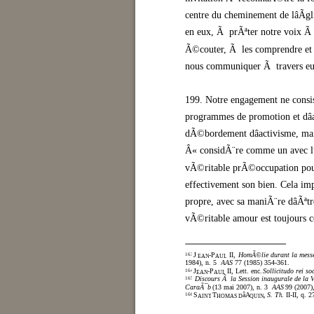
centre du cheminement de lâÃ
en eux, Ã prÃªter notre voix Ã 
Ã©couter, Ã les comprendre et 
nous communiquer Ã travers eu
199. Notre engagement ne consis
programmes de promotion et dâass
dÃ©bordement dâactivisme, mai
Â« considÃ¨re comme un avec l
vÃ©ritable prÃ©occupation pour
effectivement son bien. Cela im
propre, avec sa maniÃ¨re dâÃªtr
vÃ©ritable amour est toujours con
J
-P
II,
HomÃ©lie durant la messe
163
EAN
AUL
1984), n. 5 :
AAS
77 (1985) 354-361.
J
-P
II, Lett. enc.
Sollicitudo rei soc
164
EAN
AUL
Discours Ã la Session inaugurale de la 
165
CaraÃ¯bes
(13 mai 2007), n. 3 :
AAS
99 (2007)
S
T
âA
,
S. Th
. II-II, q. 2
166
AINT
HOMAS D
QUIN