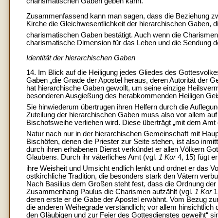
charismatischen Gaben geben kann.
Zusammenfassend kann man sagen, dass die Beziehung zwi
Kirche die Gleichwesentlichkeit der hierarchischen Gaben, die
charismatischen Gaben bestätigt. Auch wenn die Charismen i
charismatische Dimension für das Leben und die Sendung der
Identität der hierarchischen Gaben
14. Im Blick auf die Heiligung jedes Gliedes des Gottesvolk
Gaben „die Gnade der Apostel heraus, deren Autorität der Gei
hat hierarchische Gaben gewollt, um seine einzige Heilsvermit
besonderen Ausgießung des herabkommenden Heiligen Geis
Sie hinwiederum übertrugen ihren Helfern durch die Auflegun
Zuteilung der hierarchischen Gaben muss also vor allem auf
Bischofsweihe verliehen wird. Diese überträgt „mit dem Amt d
Natur nach nur in der hierarchischen Gemeinschaft mit Hau
Bischöfen, denen die Priester zur Seite stehen, ist also inm
durch ihren erhabenen Dienst verkündet er allen Völkern G
Glaubens. Durch ihr väterliches Amt (vgl.
1 Kor
4, 15) fügt 
ihre Weisheit und Umsicht endlich lenkt und ordnet er das V
ostkirchliche Tradition, die besonders stark den Vätern verbu
Nach Basilius dem Großen steht fest, dass die Ordnung der K
Zusammenhang Paulus die Charismen aufzählt (vgl.
1 Kor
1
deren erste er die Gabe der Apostel erwähnt.
Vom Bezug zur 
die anderen Weihegrade verständlich; vor allem hinsichtlich 
den Gläubigen und zur Feier des Gottesdienstes geweiht“ sind;