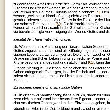
zugewiesenen Anteil der Herde des Herrn“; als Vorbilder der
Bischöfe und Priester werden im Weihesakrament durch die pr
der Person des Hauptes Christus handeln können“
[59]
. Den 
werden, „welche die Handauflegung nicht zum Priestertum, 
gestärkt, dienen sie dem Volk Gottes in der Diakonie der Lit
und seinem Presbyterium“
[60]
. Die hierarchischen Gaben, 
werden also verliehen, damit in der Gemeinschaft der Kirc
die bevollmächtigte Verkündigung des Wortes Gottes und die
Identität der charismatischen Gaben
15. Wenn durch die Ausübung der hierarchischen Gaben im 
Gottes zugesichert ist, so sind alle Gläubigen gerufen, d
eigenen Lebens darauf zu antworten. Die charismatischen Ga
Gnade im christlichen Leben in unterschiedlicher Weise und
Kirche besonders angepasst und nützlich sind“
[61]
, kann da
Evangelisierung in Fülle leben, die Zeichen der Zeit erfors
Gaben drängen die Gläubigen, in voller Freiheit und in eine
indem sie aus ihrem Leben eine Liebesgabe für die anderen
machen.
Mit anderen geteilte charismatische Gaben
16. In diesem Zusammenhang ist es nützlich, daran zu erinn
zwar nicht nur aufgrund ihrer besonderer Eigenart, sondern 
charismatischen Gaben „werden dem Einzelnen gegeben, kön
lebendiges Erbe in der Zeit fortdauern und zwischen einzel