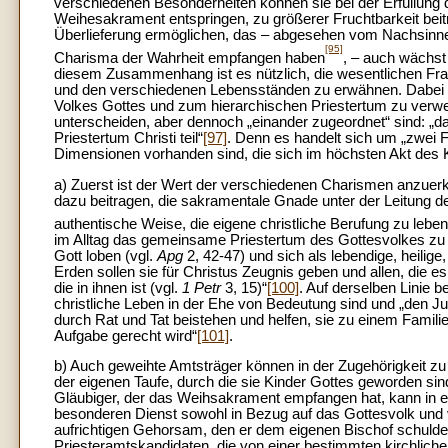
verschiedenen Besonderheiten können sie bei der Erfüllung 
Weihesakrament entspringen, zu größerer Fruchtbarkeit beitr
Überlieferung ermöglichen, das – abgesehen vom Nachsinne
[95]
Charisma der Wahrheit empfangen haben
, – auch wächst 
diesem Zusammenhang ist es nützlich, die wesentlichen Fr
und den verschiedenen Lebensständen zu erwähnen. Dabei 
Volkes Gottes und zum hierarchischen Priestertum zu verw
unterscheiden, aber dennoch „einander zugeordnet“ sind: „
Priestertum Christi teil“
[97]
. Denn es handelt sich um „zwei 
Dimensionen vorhanden sind, die sich im höchsten Akt des 
a) Zuerst ist der Wert der verschiedenen Charismen anzuerk
dazu beitragen, die sakramentale Gnade unter der Leitung d
authentische Weise, die eigene christliche Berufung zu leben
im Alltag das gemeinsame Priestertum des Gottesvolkes zu 
Gott loben (vgl.
Apg
2, 42-47) und sich als lebendige, heilige
Erden sollen sie für Christus Zeugnis geben und allen, die 
die in ihnen ist (vgl.
1 Petr
3, 15)“
[100]
. Auf derselben Linie b
christliche Leben in der Ehe von Bedeutung sind und „den J
durch Rat und Tat beistehen und helfen, sie zu einem Famili
Aufgabe gerecht wird“
[101]
.
b) Auch geweihte Amtsträger können in der Zugehörigkeit zu
der eigenen Taufe, durch die sie Kinder Gottes geworden sin
Gläubiger, der das Weihsakrament empfangen hat, kann in ein
besonderen Dienst sowohl in Bezug auf das Gottesvolk und v
aufrichtigen Gehorsam, den er dem eigenen Bischof schuldet
Priesteramtskandidaten, die von einer bestimmten kirchli