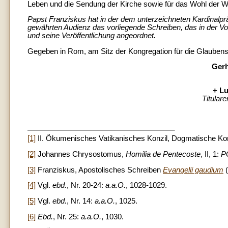
Leben und die Sendung der Kirche sowie für das Wohl der W
Papst Franziskus hat in der dem unterzeichneten Kardinalpr
gewährten Audienz das vorliegende Schreiben, das in der V
und seine Veröffentlichung angeordnet.
Gegeben in Rom, am Sitz der Kongregation für die Glaubens
Gerh
+ Lu
Titular
[1]
II. Ökumenisches Vatikanisches Konzil, Dogmatische Kon
[2]
Johannes Chrysostomus,
Homilia de Pentecoste
, II, 1:
P
[3]
Franziskus, Apostolisches Schreiben
Evangelii gaudium
[4]
Vgl.
ebd.
, Nr. 20-24:
a.a.O.
, 1028-1029.
[5]
Vgl.
ebd.
, Nr. 14:
a.a.O.
, 1025.
[6]
Ebd.
, Nr. 25:
a.a.O.
, 1030.