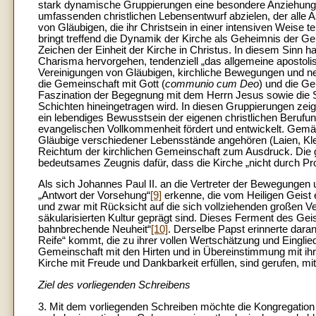
stark dynamische Gruppierungen eine besondere Anziehungs
umfassenden christlichen Lebensentwurf abzielen, der all
von Gläubigen, die ihr Christsein in einer intensiven Weise 
bringt treffend die Dynamik der Kirche als Geheimnis der G
Zeichen der Einheit der Kirche in Christus. In diesem Sinn h
Charisma hervorgehen, tendenziell „das allgemeine apostolis
Vereinigungen von Gläubigen, kirchliche Bewegungen und ne
die Gemeinschaft mit Gott (
communio cum Deo
) und die G
Faszination der Begegnung mit dem Herrn Jesus sowie die Sc
Schichten hineingetragen wird. In diesen Gruppierungen ze
ein lebendiges Bewusstsein der eigenen christlichen Berufu
evangelischen Vollkommenheit fördert und entwickelt. Gem
Gläubige verschiedener Lebensstände angehören (Laien, Kler
Reichtum der kirchlichen Gemeinschaft zum Ausdruck. Die ge
bedeutsames Zeugnis dafür, dass die Kirche „nicht durch Pr
Als sich Johannes Paul II. an die Vertreter der Bewegungen
„Antwort der Vorsehung“
[9]
erkenne, die vom Heiligen Geist
und zwar mit Rücksicht auf die sich vollziehenden großen Ve
säkularisierten Kultur geprägt sind. Dieses Ferment des Gei
bahnbrechende Neuheit“
[10]
. Derselbe Papst erinnerte daran,
Reife“ kommt, die zu ihrer vollen Wertschätzung und Einglied
Gemeinschaft mit den Hirten und in Übereinstimmung mit ihren
Kirche mit Freude und Dankbarkeit erfüllen, sind gerufen, mi
Ziel des vorliegenden Schreibens
3. Mit dem vorliegenden Schreiben möchte die Kongregation 