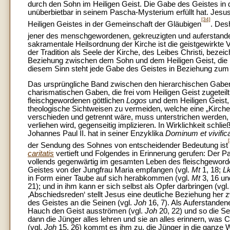
durch den Sohn im Heiligen Geist. Die Gabe des Geistes in 
unüberbietbar in seinem Pascha-Mysterium erfüllt hat. Jesus
[34]
Heiligen Geistes in der Gemeinschaft der Gläubigen
. Des
jener des menschgewordenen, gekreuzigten und auferstande
sakramentale Heilsordnung der Kirche ist die geistgewirkte
der Tradition als Seele der Kirche, des Leibes Christi, beze
Beziehung zwischen dem Sohn und dem Heiligen Geist, die I
diesem Sinn steht jede Gabe des Geistes in Beziehung zum
Das ursprüngliche Band zwischen den hierarchischen Gaben
charismatischen Gaben, die frei vom Heiligen Geist zugeteil
fleischgewordenen göttlichen
Logos
und dem Heiligen Geist,
theologische Sichtweisen zu vermeiden, welche eine „Kirche d
verschieden und getrennt wäre, muss unterstrichen werden, d
verliehen wird, gegenseitig implizieren. In Wirklichkeit schl
Johannes Paul II. hat in seiner Enzyklika
Dominum et vivifi
der Sendung des Sohnes von entscheidender Bedeutung ist
caritatis
vertieft und Folgendes in Erinnerung gerufen: Der P
vollends gegenwärtig im gesamten Leben des fleischgeword
Geistes von der Jungfrau Maria empfangen (vgl.
Mt
1, 18;
L
in Form einer Taube auf sich herabkommen (vgl.
Mt
3, 16 u
21); und in ihm kann er sich selbst als Opfer darbringen (vgl
‚Abschiedsreden‘ stellt Jesus eine deutliche Beziehung h
des Geistes an die Seinen (vgl.
Joh
16, 7). Als Auferstanden
Hauch den Geist ausströmen (vgl.
Joh
20, 22) und so die Se
dann die Jünger alles lehren und sie an alles erinnern, was C
(vgl.
Joh
15, 26) kommt es ihm zu, die Jünger in die ganze W