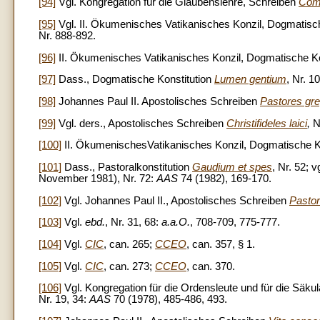
[94]
Vgl. Kongregation für die Glaubenslehre, Schreiben
Comm
[95]
Vgl. II. Ökumenisches Vatikanisches Konzil, Dogmatisc
Nr. 888-892.
[96]
II. Ökumenisches Vatikanisches Konzil, Dogmatische Ko
[97]
Dass., Dogmatische Konstitution
Lumen gentium
, Nr. 10
[98]
Johannes Paul II. Apostolisches Schreiben
Pastores gre
[99]
Vgl. ders., Apostolisches Schreiben
Christifideles laici
,
N
[100]
II. ÖkumenischesVatikanisches Konzil, Dogmatische K
[101]
Dass., Pastoralkonstitution
Gaudium et spes
, Nr. 52; 
November 1981), Nr. 72:
AAS
74 (1982), 169-170.
[102]
Vgl. Johannes Paul II., Apostolisches Schreiben
Pastor
[103]
Vgl.
ebd.
, Nr. 31, 68:
a.a.O.
, 708-709, 775-777.
[104]
Vgl.
CIC
, can. 265;
CCEO
, can. 357, § 1.
[105]
Vgl.
CIC
, can. 273;
CCEO
, can. 370.
[106]
Vgl. Kongregation für die Ordensleute und für die Säkular
Nr. 19, 34:
AAS
70 (1978), 485-486, 493.