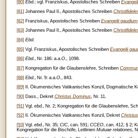
[80]
Ebd.
; vgl. Franziskus, Apostolisches Schreiben
Evangel
[81]
Johannes Paul II., Apostolisches Schreiben
Christifideles
[82]
Franziskus, Apostolisches Schreiben
Evangelii gaudium
[83]
Johannes Paul II., Apostolisches Schreiben
Christifideles
[84]
Ebd.
[85]
Vgl. Franziskus, Apostolisches Schreiben
Evangelii gau
[86]
Ebd.
, Nr. 186:
a.a.O.
, 1098.
[87]
Kongregation für die Glaubenslehre,
Schreiben
Communi
[88]
Ebd.
, Nr. 9:
a.a.O.
, 843.
[89]
II. Ökumenisches Vatikanisches Konzil, Dogmatische Ko
[90]
Dass., Dekret
Christus Dominus
, Nr. 11.
[91]
Vgl.
ebd.
, Nr. 2; Kongregation für die Glaubenslehre,
Sch
[92]
II. Ökumenisches Vatikanisches Konzil, Dekret
Christu
[93]
Vgl.
ebd.
, Nr. 35;
CIC
, can. 591;
CCEO
, can. 412, § 2; 
Kongregation für die Bischöfe, Leitlinien
Mutuae relationes
, N