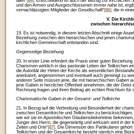
allen“
[84]
. Entscheidend ist auch der Bezug zur kirchlichen S
und den Armen und Ausgeschlossenen immer nahe ist, ergibt
vernachlässigten Mitglieder der Gesellschaft“
[86]
, die in ein
V. Die Kirchl
zwischen hierarchi
19. Es ist notwendig, in diesem letzten Abschnitt einige Aspe
Beziehung zwischen den hierarchischen und jenen charisma
kirchlichen Gemeinschaft entstanden sind.
Gegenseitige Beziehung
20. In erster Linie erfordert die Praxis einer guten Beziehu
Charismen wirklich in das pastorale Leben der Teilkirchen e
die Autorität der Hirten der Kirche als wesentlichen Bestand
anerkannt, angenommen und eventuell auch gereinigt zu werd
anderen Seite müssen jene, die mit hierarchischen Gaben au
jene Gaben in herzlicher Offenheit annehmen, die der Geist 
Rechnung tragen und ihren Beitrag als echten Reichtum für 
Charismatische Gaben in der Gesamt- und Teilkirche
21. In Bezug auf die Verbreitung und Besonderheit der chari
zwischen Gesamtkirche und Teilkirchen zu berücksichtigen
wie wir sie im Apostolischen Glaubensbekenntnis bekennen, 
Jünger des Herrn, die gegenwärtig und wirksam wird in der
Zeiten und Orte“
[87]
. Die Dimension des Partikularen gehör
Teilkirchen und der Gesamtkirche besteht nämlich eine Bezie