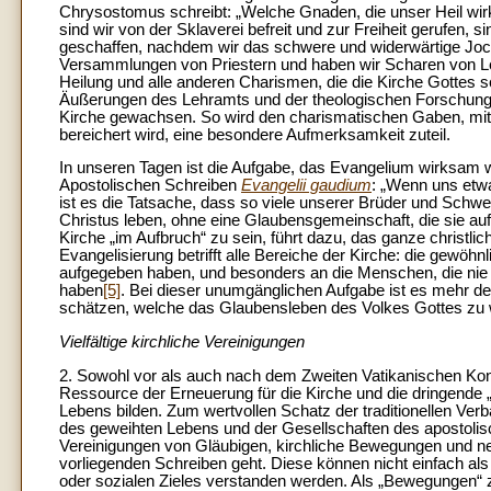
Chrysostomus schreibt: „Welche Gnaden, die unser Heil wir
sind wir von der Sklaverei befreit und zur Freiheit gerufen,
geschaffen, nachdem wir das schwere und widerwärtige Joc
Versammlungen von Priestern und haben wir Scharen von Le
Heilung und alle anderen Charismen, die die Kirche Gottes
Äußerungen des Lehramts und der theologischen Forschung ist
Kirche gewachsen. So wird den charismatischen Gaben, mit d
bereichert wird, eine besondere Aufmerksamkeit zuteil.
In unseren Tagen ist die Aufgabe, das Evangelium wirksam 
Apostolischen Schreiben
Evangelii gaudium
: „Wenn uns etwa
ist es die Tatsache, dass so viele unserer Brüder und Schwe
Christus leben, ohne eine Glaubensgemeinschaft, die sie au
Kirche „im Aufbruch“ zu sein, führt dazu, das ganze christli
Evangelisierung betrifft alle Bereiche der Kirche: die gewöhn
aufgegeben haben, und besonders an die Menschen, die nie
haben
[5]
. Bei dieser unumgänglichen Aufgabe ist es mehr d
schätzen, welche das Glaubensleben des Volkes Gottes zu
Vielfältige kirchliche Vereinigungen
2. Sowohl vor als auch nach dem Zweiten Vatikanischen Konzi
Ressource der Erneuerung für die Kirche und die dringende 
Lebens bilden. Zum wertvollen Schatz der traditionellen Verb
des geweihten Lebens und der Gesellschaften des apostoli
Vereinigungen von Gläubigen, kirchliche Bewegungen und 
vorliegenden Schreiben geht. Diese können nicht einfach al
oder sozialen Zieles verstanden werden. Als „Bewegungen“ z