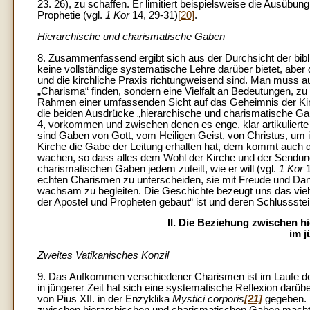
23. 26), zu schaffen. Er limitiert beispielsweise die Ausübu
Prophetie (vgl.
1 Kor
14, 29-31)
[20]
.
Hierarchische und charismatische Gaben
8. Zusammenfassend ergibt sich aus der Durchsicht der bib
keine vollständige systematische Lehre darüber bietet, abe
und die kirchliche Praxis richtungweisend sind. Man muss a
„Charisma“ finden, sondern eine Vielfalt an Bedeutungen, zu
Rahmen einer umfassenden Sicht auf das Geheimnis der Kirc
die beiden Ausdrücke „hierarchische und charismatische Gab
4, vorkommen und zwischen denen es enge, klar artikulierte
sind Gaben von Gott, vom Heiligen Geist, von Christus, um 
Kirche die Gabe der Leitung erhalten hat, dem kommt auch 
wachen, so dass alles dem Wohl der Kirche und der Sendung 
charismatischen Gaben jedem zuteilt, wie er will (vgl.
1 Kor
1
echten Charismen zu unterscheiden, sie mit Freude und Dank
wachsam zu begleiten. Die Geschichte bezeugt uns das vielf
der Apostel und Propheten gebaut“ ist und deren Schlussstein
II. Die Beziehung zwischen 
im 
Zweites Vatikanisches Konzil
9. Das Aufkommen verschiedener Charismen ist im Laufe der
in jüngerer Zeit hat sich eine systematische Reflexion darü
von Pius XII. in der Enzyklika
Mystici corporis
[21]
gegeben. 
zwischen hierarchischen und charismatischen Gaben macht d