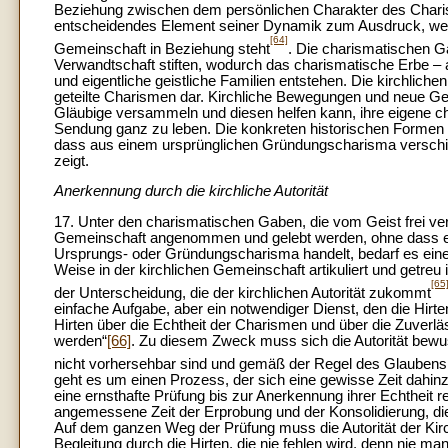
Beziehung zwischen dem persönlichen Charakter des Charism
entscheidendes Element seiner Dynamik zum Ausdruck, weil 
[64]
Gemeinschaft in Beziehung steht
. Die charismatischen Ga
Verwandtschaft stiften, wodurch das charismatische Erbe – a
und eigentliche geistliche Familien entstehen. Die kirchlich
geteilte Charismen dar. Kirchliche Bewegungen und neue G
Gläubige versammeln und diesen helfen kann, ihre eigene chr
Sendung ganz zu leben. Die konkreten historischen Formen d
dass aus einem ursprünglichen Gründungscharisma verschie
zeigt.
Anerkennung durch die kirchliche Autorität
17. Unter den charismatischen Gaben, die vom Geist frei verl
Gemeinschaft angenommen und gelebt werden, ohne dass es
Ursprungs- oder Gründungscharisma handelt, bedarf es einer
Weise in der kirchlichen Gemeinschaft artikuliert und getreu
[65
der Unterscheidung, die der kirchlichen Autorität zukommt
einfache Aufgabe, aber ein notwendiger Dienst, den die Hir
Hirten über die Echtheit der Charismen und über die Zuverläss
werden“
[66]
. Zu diesem Zweck muss sich die Autorität bewu
nicht vorhersehbar sind und gemäß der Regel des Glaubens
geht es um einen Prozess, der sich eine gewisse Zeit dahinz
eine ernsthafte Prüfung bis zur Anerkennung ihrer Echtheit r
angemessene Zeit der Erprobung und der Konsolidierung, die 
Auf dem ganzen Weg der Prüfung muss die Autorität der Kirc
Begleitung durch die Hirten, die nie fehlen wird, denn nie mang