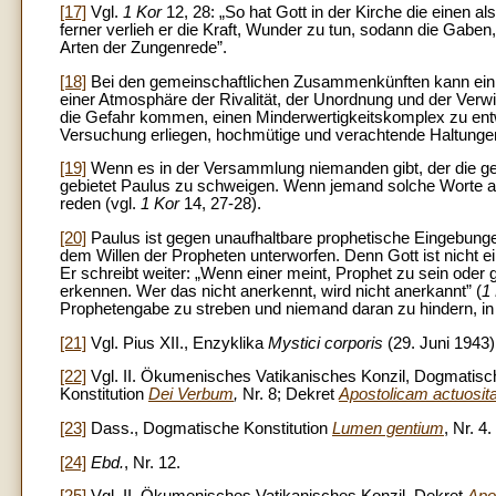
[17]
Vgl.
1 Kor
12, 28: „So hat Gott in der Kirche die einen als
ferner verlieh er die Kraft, Wunder zu tun, sodann die Gaben,
Arten der Zungenrede”.
[18]
Bei den gemeinschaftlichen Zusammenkünften kann ein 
einer Atmosphäre der Rivalität, der Unordnung und der Verwi
die Gefahr kommen, einen Minderwertigkeitskomplex zu ent
Versuchung erliegen, hochmütige und verachtende Haltung
[19]
Wenn es in der Versammlung niemanden gibt, der die ge
gebietet Paulus zu schweigen. Wenn jemand solche Worte aus
reden (vgl.
1 Kor
14, 27-28).
[20]
Paulus ist gegen unaufhaltbare prophetische Eingebunge
dem Willen der Propheten unterworfen. Denn Gott ist nicht e
Er schreibt weiter: „Wenn einer meint, Prophet zu sein oder g
erkennen. Wer das nicht anerkennt, wird nicht anerkannt” (
1
Prophetengabe zu streben und niemand daran zu hindern, in
[21]
Vgl. Pius XII., Enzyklika
Mystici corporis
(29. Juni 1943
[22]
Vgl. II. Ökumenisches Vatikanisches Konzil, Dogmatisc
Konstitution
Dei Verbum
,
Nr. 8; Dekret
Apostolicam actuosit
[23]
Dass., Dogmatische Konstitution
Lumen gentium
, Nr. 4.
[24]
Ebd.
, Nr. 12.