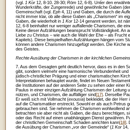
(vgl.
1 Kor
12, 8-10. 28-30;
Röm
12, 6-8). Unter den erwähn
Wunderkräfte, der Zungenrede) und gewöhnliche Gaben (der L
Gemeinschaft (vgl.
Eph
4, 11) und Gaben, die durch die Aufl
nicht immer klar, ob alle diese Gaben als „Charismen“ im ei
Gaben, die wiederholt in
1 Kor
12-14 genannt werden, ist näm
12, 6-8 beinhaltet nur weniger auffallende Charismen, die e
Keine dieser Aufzählungen beansprucht Vollständigkeit. An an
Liebe zu Christus – wie auch die Wahl der Ehe – als Frucht 
Kapitels). Diese beispielhaften Aufzählungen hängen vom Stan
können andere Charismen hinzugefügt werden. Die Kirche w
des Geistes.
Rechte Ausübung der Charismen in der kirchlichen Gemeins
7. Aus dem Gesagten geht deutlich hervor, dass es in den 
gibt, sondern vielmehr eine harmonische Verbundenheit und K
jüdisch-christlicher Prägung und einer charismatischen Kirc
Interpretationen behauptet wurde, findet im Neuen Testamen
die Institutionen auf der anderen Seite zu sehen oder einer Ki
Paulus in einer einzigen Aufzählung Charismen der Leitung
nützen, und Charismen, die auffälliger sind
[17]
. Derselbe Pau
Er weiß sich mit Vollmacht (
exousía
) bekleidet, die der Herr
auf die Charismatiker erstreckt. Sowohl er als auch Petru
gebrauchen sind. Sie nehmen die Charismen wohlwollend an u
betrachten sie aber nicht als Gaben, die dazu berechtigen,
oder das Recht auf einen unabhängigen Dienst gewähren. Pa
der christlichen Gemeinschaft Schaden anrichten kann
[18]
.
die Ausübung der Charismen „vor der Gemeinde“ (
1 Kor
14, 