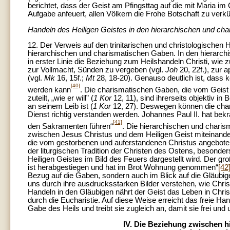
berichtet, dass der Geist am Pfingsttag auf die mit Maria i
Aufgabe anfeuert, allen Völkern die Frohe Botschaft zu verk
Handeln des Heiligen Geistes in den hierarchischen und ch
12. Der Verweis auf den trinitarischen und christologischen
hierarchischen und charismatischen Gaben. In den hierarc
in erster Linie die Beziehung zum Heilshandeln Christi, wie 
zur Vollmacht, Sünden zu vergeben (vgl.
Joh
20, 22f.), zur 
(vgl.
Mk
16, 15f.;
Mt
28, 18-20). Genauso deutlich ist, dass
[40]
werden kann
. Die charismatischen Gaben, die vom Geist v
zuteilt, „wie er will” (
1 Kor
12, 11), sind ihrerseits objektiv i
an seinem Leib ist (
1 Kor
12, 27). Deswegen können die char
Dienst richtig verstanden werden. Johannes Paul II. hat bek
[41]
den Sakramenten führen“
. Die hierarchischen und charis
zwischen Jesus Christus und dem Heiligen Geist miteinander
die vom gestorbenen und auferstandenen Christus angebotene
der liturgischen Tradition der Christen des Ostens, besonders
Heiligen Geistes im Bild des Feuers dargestellt wird. Der g
ist herabgestiegen und hat im Brot Wohnung genommen“
[42
Bezug auf die Gaben, sondern auch im Blick auf die Gläubige
uns durch ihre ausdrucksstarken Bilder verstehen, wie Chris
Handeln in den Gläubigen nährt der Geist das Leben in Chris
durch die Eucharistie. Auf diese Weise erreicht das freie Han
Gabe des Heils und treibt sie zugleich an, damit sie frei u
IV. Die Beziehung zwischen 