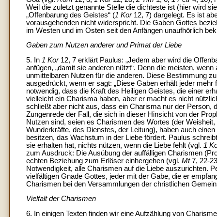
Weil die zuletzt genannte Stelle die dichteste ist (hier wir
„Offenbarung des Geistes“ (
1 Kor
12, 7) dargelegt. Es ist ab
vorausgehenden nicht widerspricht. Die Gaben Gottes bezieh
im Westen und im Osten seit den Anfängen unaufhörlich bekrä
Gaben zum Nutzen anderer und Primat der Liebe
5. In
1 Kor
12, 7 erklärt Paulus: „Jedem aber wird die Offenb
anfügen, „damit sie anderen nützt“. Denn die meisten, wenn
unmittelbaren Nutzen für die anderen. Diese Bestimmung zu
ausgedrückt, wenn er sagt: „Diese Gaben erhält jeder mehr fü
notwendig, dass die Kraft des Heiligen Geistes, die einer erh
vielleicht ein Charisma haben, aber er macht es nicht nützlic
schließt aber nicht aus, dass ein Charisma nur der Person, di
Zungenrede der Fall, die sich in dieser Hinsicht von der Pr
Nutzen sind, seien es Charismen des Wortes (der Weisheit, 
Wunderkräfte, des Dienstes, der Leitung), haben auch einen
besitzen, das Wachstum in der Liebe fördert. Paulus schrei
sie erhalten hat, nichts nützen, wenn die Liebe fehlt (vgl.
1 Ko
zum Ausdruck: Die Ausübung der auffälligen Charismen (Pro
echten Beziehung zum Erlöser einhergehen (vgl.
Mt
7, 22-23
Notwendigkeit, alle Charismen auf die Liebe auszurichten. Pe
vielfältigen Gnade Gottes, jeder mit der Gabe, die er empfang
Charismen bei den Versammlungen der christlichen Gemeinsc
Vielfalt der Charismen
6. In einigen Texten finden wir eine Aufzählung von Chari