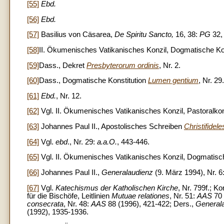
[55]
Ebd.
[56]
Ebd.
[57]
Basilius von Cäsarea,
De Spiritu Sancto,
16, 38:
PG
32,
[58]
II. Ökumenisches Vatikanisches Konzil, Dogmatische Ko
[59]
Dass., Dekret
Presbyterorum ordinis
, Nr. 2.
[60]
Dass., Dogmatische Konstitution
Lumen gentium
, Nr. 29.
[61]
Ebd.
, Nr. 12.
[62]
Vgl. II. Ökumenisches Vatikanisches Konzil, Pastoralkon
[63]
Johannes Paul II., Apostolisches Schreiben
Christifideles
[64]
Vgl.
ebd
., Nr. 29:
a.a.O.
, 443-446.
[65]
Vgl. II. Ökumenisches Vatikanisches Konzil, Dogmatisc
[66]
Johannes Paul II.,
Generalaudienz
(9. März 1994), Nr. 6
[67]
Vgl.
Katechismus der Katholischen Kirche
, Nr. 799f.; K
für die Bischöfe, Leitlinien
Mutuae relationes
,
Nr. 51:
AAS
70 
consecrata
, Nr. 48:
AAS
88 (1996), 421-422; Ders.,
General
(1992), 1935-1936.