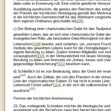
dabo vobis
in Erinnerung ruft: Eine solche geistliche Verwu
Ausbildung ausdrücken, die gewiss den Reichtum des ent
der Priester der kirchlichen Vereinigung gemäß den Merkma
in der kirchlichen Gemeinschaft für das Weiheamt vorgesehe
dem eigenen Ordinarius geschuldet ist
[105]
.
c) Der Beitrag einer charismatischen Gabe für das Taufpriest
geweihten Leben, das an sich eine charismatische Gabe der K
evangelischen Räte „die besondere Gleichförmigkeit mit d
Lebensform
[108]
bewirkt, wird verliehen, um „reichere Fru
Institute des geweihten Lebens kann für die christgläubigen 
eigene Berufung zu leben. Zudem können Mitglieder von Ins
vorausgesetzt
[110]
, in der Verbundenheit mit neuen Vereinig
Berufung zu leben und ihrerseits ein „frohes, treues und c
gegenseitige Bereicherung“
[111]
bewirken kann.
d) Schließlich ist es von Bedeutung, dass der Geist der e
[112]
wird
. Auch der Zölibat, der von den Priestern in der ehrwü
Linie der charismatischen Gaben. Er hat nicht in erster Lini
Lebensstil Christi selbst“
[114]
, in der sich die vollkommene
[115]
ausdrückt
.
Formen der kirchlichen Anerkennung
23. Das vorliegende Schreiben möchte die theologische und 
ausgehend von der Beziehung zwischen hierarchischen und