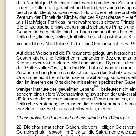
dem Nachfolger Petri eigen sind, werden in diesem Zusam
in den Lokalkirchen garantiert und fördert, wie auch das apo
beschränkt bleibt, sondern – auch durch die affektive und ef
Zentrum der Einheit der Kirche, das der Papst darstellt, – au
„als Nachfolger Petri das immerwährende, sichtbare Prinzip 
Die Einzelbischöfe hinwiederum sind sichtbares Prinzip und F
Gesamtkirche gestaltet sind. In ihnen und aus ihnen besteht 
Teilkirche „die eine, heilige, katholische und apostolische Ki
Vollmacht des Nachfolgers Petri – die Gemeinschaft
cum Pet
Auf diese Weise sind die Fundamente gelegt, um hierarchis
Gesamtkirche und Teilkirchen miteinander in Beziehung zu b
Kirche anvertraut; andererseits kann sich die Dynamik dieser
des Gottesvolkes“ ist, „der dem Bischof in Zusammenarbeit
Zusammenhang kann es nützlich sein, an den Schatz des ge
Ortskirche nicht fremd oder davon unabhängig, sondern stel
dar, im Inneren der Ortskirche mit seinen spezifischen Gaben
[93]
weniger Institute des geweihten Lebens
bedeutet nicht ein
sondern eine tiefere Wechselwirkung zwischen der universal
dürfen sich die neuen charismatischen Gemeinschaften, die 
Teilkirche verstehen; sie müssen diese vielmehr bereichern u
einzelnen Diözese hinaus geteilt werden, dienen.
Charismatische Gaben und Lebensstände der Gläubigen
22. Die charismatischen Gaben, die vom Heiligen Geist ver
Gemeinschaft – sowohl im Blick auf die Sakramente wie auch