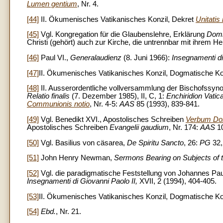
Lumen gentium
, Nr. 4.
[44]
II. Ökumenisches Vatikanisches Konzil, Dekret
Unitatis 
[45]
Vgl. Kongregation für die Glaubenslehre, Erklärung
Domi
Christi (gehört) auch zur Kirche, die untrennbar mit ihrem He
[46]
Paul VI.,
Generalaudienz
(8. Juni 1966):
Insegnamenti di
[47]
II. Ökumenisches Vatikanisches Konzil, Dogmatische Ko
[48]
II. Ausserordentliche vollversammlung der Bischofssyn
Relatio finalis
(7. Dezember 1985), II, C, 1:
Enchiridion Vati
Communionis notio
, Nr. 4-5:
AAS
85 (1993), 839-841.
[49]
Vgl. Benedikt XVI., Apostolisches Schreiben
Verbum Do
Apostolisches Schreiben
Evangelii gaudium
, Nr. 174:
AAS
10
[50]
Vgl. Basilius von cäsarea,
De Spiritu Sancto
, 26:
PG
32,
[51]
John Henry Newman,
Sermons Bearing on Subjects of 
[52]
Vgl. die paradigmatische Feststellung von Johannes Paul
Insegnamenti di Giovanni Paolo II,
XVII, 2 (1994), 404-405.
[53]
II. Ökumenisches Vatikanisches Konzil, Dogmatische Ko
[54]
Ebd.
, Nr. 21.