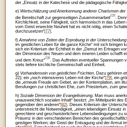
der „Einsatz in der Katechese und die pädagogische Fähigkei
e)
Wertschätzung und Anerkennung anderer Charismen der Ki
[76]
die Bereitschaft zur gegenseitigen Zusammenarbeit
. Denn
Kirchlichkeit, seine Fähigkeit, sich harmonisch in das Leben
vom Geist erweckte Neuheit hat es nicht nötig, einen Schatt
durchzusetzen“
[77]
.
f)
Annahme von Zeiten der Erprobung in der Unterscheidun
im geistlichen Leben für die ganze Kirche“ mit sich bringen
sich ein Kriterium der Echtheit in der „Demut im Ertragen 
der Dimension des Neuen und dem inneren Leiden schafft
[78]
und dem Kreuz“
.
Das Auftreten eventueller Spannungen ve
stets tiefere kirchliche Gemeinschaft und Einheit.
g)
Vorhandensein von geistlichen Früchten
. Dazu gehören et
22); ein „noch intensiveres Leben mit der Kirche”
[79]
, ein gr
die „erneute Freude am Gebet, an der Kontemplation, am lit
Berufungen zur christlichen Ehe, zum Priestertum, zum gew
h)
Soziale Dimension der Evangelisierung
. Man muss anerke
unausweichlich sozialen Inhalt“ besitzt: „Im Mittelpunkt de
gegenüber den anderen“
[82]
. Dieses Kriterium der Untersche
unterstreicht die Notwendigkeit, „einen lebendigen Einsatz in
gerechtere und geschwisterlichere Lebensbedingungen zu s
Präsenz in den verschiedenen Bereichen des gesellschaftlich
geistigen Werken; der Geist der Entsagung und der Armut i