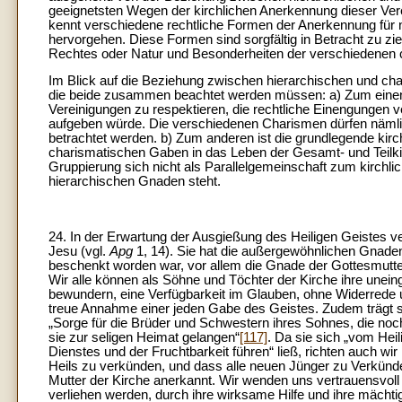
geeignetsten Wegen der kirchlichen Anerkennung dieser Ver
kennt verschiedene rechtliche Formen der Anerkennung für 
hervorgehen. Diese Formen sind sorgfältig in Betracht zu zi
Rechtes oder Natur und Besonderheiten der verschiedenen 
Im Blick auf die Beziehung zwischen hierarchischen und cha
die beide zusammen beachtet werden müssen: a) Zum einen i
Vereinigungen zu respektieren, die rechtliche Einengungen 
aufgeben würde. Die verschiedenen Charismen dürfen nämlich
betrachtet werden. b) Zum anderen ist die grundlegende kir
charismatischen Gaben in das Leben der Gesamt- und Teilkirc
Gruppierung sich nicht als Parallelgemeinschaft zum kirchli
hierarchischen Gnaden steht.
24. In der Erwartung der Ausgießung des Heiligen Geistes v
Jesu (vgl.
Apg
1, 14). Sie hat die außergewöhnlichen Gnaden,
beschenkt worden war, vor allem die Gnade der Gottesmutt
Wir alle können als Söhne und Töchter der Kirche ihre unei
bewundern, eine Verfügbarkeit im Glauben, ohne Widerrede 
treue Annahme einer jeden Gabe des Geistes. Zudem trägt sie,
„Sorge für die Brüder und Schwestern ihres Sohnes, die noch
sie zur seligen Heimat gelangen“
[117]
. Da sie sich „vom He
Dienstes und der Fruchtbarkeit führen“ ließ, richten auch wir 
Heils zu verkünden, und dass alle neuen Jünger zu Verkün
Mutter der Kirche anerkannt. Wir wenden uns vertrauensvoll 
verliehen werden, durch ihre wirksame Hilfe und ihre mächt