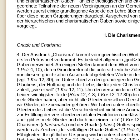
und charismatischen Gaben – an jene theologischen und ekkl
geordnete Teilnahme der neuen Vereinigungen an der Gemei
werden zuerst einige grundlegende Aspekte der Lehre über 
über diese neuen Gruppierungen dargelegt. Ausgehend von e
der hierarchischen und charismatischen Gaben sowie einige K
vorgelegt.
I. Die Charism
Gnade und Charisma
4. Der Ausdruck „Charisma“ kommt vom griechischen Wort
ersten Petrusbrief vorkommt. Es bedeutet allgemein „großzü
Gaben verwendet. An einigen Stellen kommt dem Wort vom K
1 Petr
4, 10), deren Grundmerkmal die unterschiedliche Zute
von diesem griechischen Ausdruck abgeleiteten Worte in den
(vgl.
1 Kor
12, 30), im Unterschied zu den grundlegenden G
Glaubens, der Hoffnung und der Liebe, die für jeden Christ
zuteilt, „wie er will“ (
1
Kor
12, 11). Um den verschiedenen Ch
beiden wichtigsten Texte (
Röm
12, 4-8;
1 Kor
12, 12-30) den
viele Glieder haben, aber nicht alle Glieder denselben Dienst l
wir Glieder, die zueinander gehören. Wir haben unterschiedl
Gliedern des Leibes ist die Verschiedenheit nicht eine Anoma
zur Erfüllung der verschiedenen vitalen Funktionen unerläss
aber gibt es viele Glieder und doch nur
einen
Leib“ (
1 Kor
12,
Charismen (
charísmata
) und der Gnade (
cháris
) Gottes spr
werden als Zeichen „der vielfältigen Gnade Gottes” (
1 Petr
4
Fähigkeiten. Ihr göttlicher Ursprung wird in unterschiedli
Gott (vgl.
Röm
12, 3;
1 Kor
12, 28;
2 Tim
1, 6;
1 Petr
4, 10);