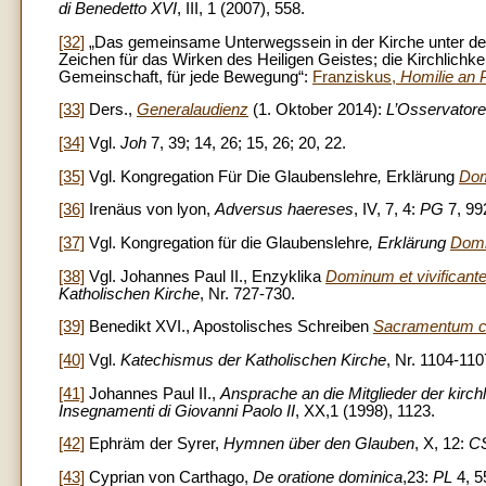
di Benedetto XVI
, III, 1 (2007), 558.
[32]
„Das gemeinsame Unterwegssein in der Kirche unter der 
Zeichen für das Wirken des Heiligen Geistes; die Kirchlichkei
Gemeinschaft, für jede Bewegung“:
Franziskus,
Homilie an 
[33]
Ders.,
Generalaudienz
(1. Oktober 2014):
L’Osservator
[34]
Vgl.
Joh
7, 39; 14, 26; 15, 26; 20, 22.
[35]
Vgl. Kongregation Für Die Glaubenslehre
,
Erklärung
Dom
[36]
Irenäus von lyon,
Adversus haereses
, IV, 7, 4:
PG
7, 99
[37]
Vgl. Kongregation für die Glaubenslehre
, Erklärung
Domi
[38]
Vgl. Johannes Paul II., Enzyklika
Dominum et vivificant
Katholischen Kirche
, Nr. 727-730.
[39]
Benedikt XVI., Apostolisches Schreiben
Sacramentum ca
[40]
Vgl.
Katechismus der Katholischen Kirche
, Nr. 1104-110
[41]
Johannes Paul II.,
Ansprache an die Mitglieder der kir
Insegnamenti di Giovanni Paolo II
, XX,1 (1998), 1123.
[42]
Ephräm der Syrer,
Hymnen über den Glauben
, X, 12:
C
[43]
Cyprian von Carthago,
De oratione dominica
,23:
PL
4, 5