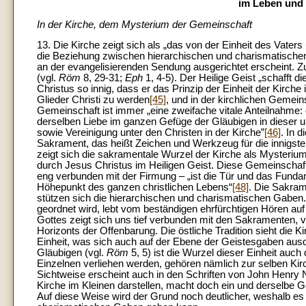
im Leben und 
In der Kirche, dem Mysterium der Gemeinschaft
13. Die Kirche zeigt sich als „das von der Einheit des Vater
die Beziehung zwischen hierarchischen und charismatischen
an der evangelisierenden Sendung ausgerichtet erscheint. 
(vgl.
Röm
8, 29-31;
Eph
1, 4-5). Der Heilige Geist „schafft
Christus so innig, dass er das Prinzip der Einheit der Kirche i
Glieder Christi zu werden
[45]
, und in der kirchlichen Gemeins
Gemeinschaft ist immer „eine zweifache vitale Anteilnahme: 
derselben Liebe im ganzen Gefüge der Gläubigen in dieser u
sowie Vereinigung unter den Christen in der Kirche”
[46]
. In 
Sakrament, das heißt Zeichen und Werkzeug für die innigste 
zeigt sich die sakramentale Wurzel der Kirche als Mysteriu
durch Jesus Christus im Heiligen Geist. Diese Gemeinschaft
eng verbunden mit der Firmung – „ist die Tür und das Fundam
Höhepunkt des ganzen christlichen Lebens“
[48]
. Die Sakrame
stützen sich die hierarchischen und charismatischen Gaben
geordnet wird, lebt vom beständigen ehrfürchtigen Hören au
Gottes zeigt sich uns tief verbunden mit den Sakramenten, v
Horizonts der Offenbarung. Die östliche Tradition sieht die K
Einheit, was sich auch auf der Ebene der Geistesgaben aus
Gläubigen (vgl.
Röm
5, 5) ist die Wurzel dieser Einheit au
Einzelnen verliehen werden, gehören nämlich zur selben Kirc
Sichtweise erscheint auch in den Schriften von John Henry
Kirche im Kleinen darstellen, macht doch ein und derselbe 
Auf diese Weise wird der Grund noch deutlicher, weshalb e