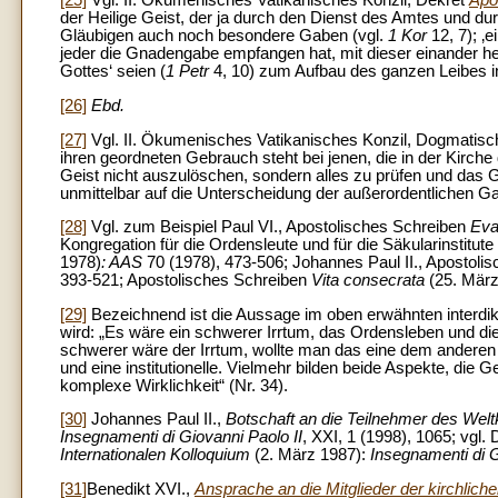
[25]
Vgl. II. Ökumenisches Vatikanisches Konzil, Dekret
Apo
der Heilige Geist, der ja durch den Dienst des Amtes und du
Gläubigen auch noch besondere Gaben (vgl.
1 Kor
12, 7); ‚ei
jeder die Gnadengabe empfangen hat, mit dieser einander he
Gottes‘ seien (
1 Petr
4, 10) zum Aufbau des ganzen Leibes in
[26]
Ebd.
[27]
Vgl. II. Ökumenisches Vatikanisches Konzil, Dogmatisc
ihren geordneten Gebrauch steht bei jenen, die in der Kirc
Geist nicht auszulöschen, sondern alles zu prüfen und das G
unmittelbar auf die Unterscheidung der außerordentlichen Ga
[28]
Vgl. zum Beispiel Paul VI., Apostolisches Schreiben
Eva
Kongregation für die Ordensleute und für die Säkularinstitute 
1978)
: AAS
70 (1978), 473-506; Johannes Paul II., Apostoli
393-521; Apostolisches Schreiben
Vita consecrata
(25. Mär
[29]
Bezeichnend ist die Aussage im oben erwähnten interdi
wird: „Es wäre ein schwerer Irrtum, das Ordensleben und di
schwerer wäre der Irrtum, wollte man das eine dem anderen 
und eine institutionelle. Vielmehr bilden beide Aspekte, die 
komplexe Wirklichkeit“ (Nr. 34).
[30]
Johannes Paul II.,
Botschaft an die Teilnehmer des Wel
Insegnamenti di Giovanni Paolo II
, XXI, 1 (1998), 1065; vgl. 
Internationalen Kolloquium
(2. März 1987):
Insegnamenti di G
[31]
Benedikt XVI.,
Ansprache an die Mitglieder der kirchli