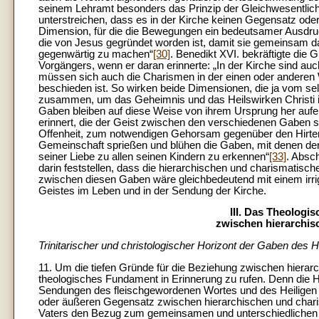
seinem Lehramt besonders das Prinzip der Gleichwesentlichk
unterstreichen, dass es in der Kirche keinen Gegensatz oder
Dimension, für die die Bewegungen ein bedeutsamer Ausdruck s
die von Jesus gegründet worden ist, damit sie gemeinsam da
gegenwärtig zu machen“
[30]
.
Benedikt XVI. bekräftigte die 
Vorgängers, wenn er daran erinnerte: „In der Kirche sind auc
müssen sich auch die Charismen in der einen oder anderen We
beschieden ist. So wirken beide Dimensionen, die ja vom sel
zusammen, um das Geheimnis und das Heilswirken Christi i
Gaben bleiben auf diese Weise von ihrem Ursprung her aufei
erinnert, die der Geist zwischen den verschiedenen Gaben s
Offenheit, zum notwendigen Gehorsam gegenüber den Hirten 
Gemeinschaft sprießen und blühen die Gaben, mit denen der V
seiner Liebe zu allen seinen Kindern zu erkennen“
[33]
. Absc
darin feststellen, dass die hierarchischen und charismatisc
zwischen diesen Gaben wäre gleichbedeutend mit einem irri
Geistes im Leben und in der Sendung der Kirche.
III.
Das Theologis
zwischen hierarchi
Trinitarischer und christologischer Horizont der Gaben des H
11. Um die tiefen Gründe für die Beziehung zwischen hierarc
theologisches Fundament in Erinnerung zu rufen. Denn die H
Sendungen des fleischgewordenen Wortes und des Heiligen G
oder äußeren Gegensatz zwischen hierarchischen und charis
Vaters den Bezug zum gemeinsamen und unterschiedlichen 