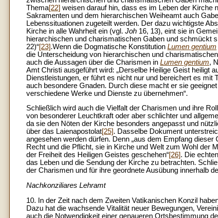
Thema
[22]
weisen darauf hin, dass es im Leben der Kirche 
Sakramenten und dem hierarchischen Weiheamt auch Gaben,
Lebenssituationen zugeteilt werden. Der dazu wichtigste Absc
Kirche in alle Wahrheit ein (vgl.
Joh
16, 13), eint sie in Geme
hierarchischen und charismatischen Gaben und schmückt sie
22)“
[23]
.Wenn die Dogmatische Konstitution
Lumen gentium
die Unterscheidung von hierarchischen und charismatischen
auch die Aussagen über die Charismen in
Lumen gentium
, 
Amt Christi ausgeführt wird: „Derselbe Heilige Geist heilig
Dienstleistungen, er führt es nicht nur und bereichert es mi
auch besondere Gnaden. Durch diese macht er sie geeignet u
verschiedene Werke und Dienste zu übernehmen“.
Schließlich wird auch die Vielfalt der Charismen und ihre R
von besonderer Leuchtkraft oder aber schlichter und allge
da sie den Nöten der Kirche besonders angepasst und nützli
über das Laienapostolat
[25]
. Dasselbe Dokument unterstreic
angesehen werden dürfen. Denn „aus dem Empfang dieser C
Recht und die Pflicht, sie in Kirche und Welt zum Wohl der
der Freiheit des Heiligen Geistes geschehen“
[26]
.
Die echte
das Leben und die Sendung der Kirche zu betrachten. Schließ
der Charismen und für ihre geordnete Ausübung innerhalb de
Nachkonziliares Lehramt
10. In der Zeit nach dem Zweiten Vatikanischen Konzil h
Dazu hat die wachsende Vitalität neuer Bewegungen, Verein
auch die Notwendigkeit einer genaueren Ortsbestimmung de