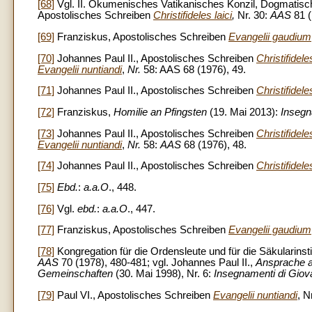
[68]
Vgl. II. Ökumenisches Vatikanisches Konzil, Dogmatisch
Apostolisches Schreiben
Christifideles laici
,
Nr. 30:
AAS
81 (
[69]
Franziskus, Apostolisches Schreiben
Evangelii gaudium
[70]
Johannes Paul II., Apostolisches Schreiben
Christifideles
Evangelii nuntiandi
,
Nr.
58: AAS 68 (1976), 49.
[71]
Johannes Paul II., Apostolisches Schreiben
Christifideles
[72]
Franziskus,
Homilie an Pfingsten
(19. Mai 2013):
Insegn
[73]
Johannes Paul II., Apostolisches Schreiben
Christifideles
Evangelii nuntiandi
,
Nr.
58:
AAS
68 (1976), 48.
[74]
Johannes Paul II., Apostolisches Schreiben
Christifideles
[75]
Ebd.
:
a.a.O
., 448.
[76]
Vgl.
ebd.
:
a.a.O
., 447.
[77]
Franziskus, Apostolisches Schreiben
Evangelii gaudium
[78]
Kongregation für die Ordensleute und für die Säkularinstit
AAS
70 (1978), 480-481; vgl. Johannes Paul II.,
Ansprache a
Gemeinschaften
(30. Mai 1998), Nr. 6:
Insegnamenti di Giova
[79]
Paul VI., Apostolisches Schreiben
Evangelii nuntiandi
,
N