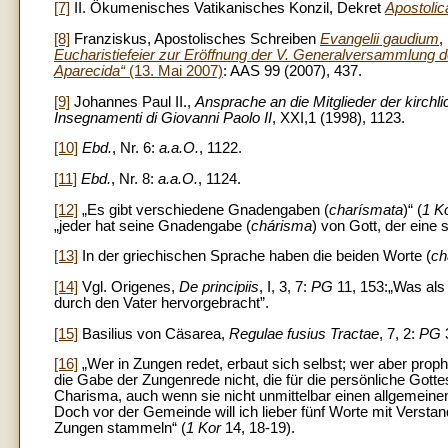
[7]
II. Ökumenisches Vatikanisches Konzil, Dekret
Apostoli
[8]
Franziskus, Apostolisches Schreiben
Evangelii gaudium
,
Eucharistiefeier zur Eröffnung der V. Generalversammlung d
Aparecida“
(13. Mai 2007)
: AAS 99 (2007), 437.
[9]
Johannes Paul II.,
Ansprache an die Mitglieder der kirc
Insegnamenti di Giovanni Paolo II
, XXI,1 (1998), 1123.
[10]
Ebd.
, Nr. 6:
a.a.O.
, 1122.
[11]
Ebd.
, Nr. 8:
a.a.O.
, 1124.
[12]
„Es gibt verschiedene Gnadengaben (
charísmata
)“ (
1 K
„jeder hat seine Gnadengabe (
chárisma
) von Gott, der eine 
[13]
In der griechischen Sprache haben die beiden Worte (
ch
[14]
Vgl. Origenes,
De principiis
, I, 3, 7:
PG
11, 153:„Was als 
durch den Vater hervorgebracht”.
[15]
Basilius von Cäsarea,
Regulae fusius Tractae
, 7, 2:
PG
[16]
„Wer in Zungen redet, erbaut sich selbst; wer aber proph
die Gabe der Zungenrede nicht, die für die persönliche Gott
Charisma, auch wenn sie nicht unmittelbar einen allgemeinen 
Doch vor der Gemeinde will ich lieber fünf Worte mit Verst
Zungen stammeln“ (
1 Kor
14, 18-19).