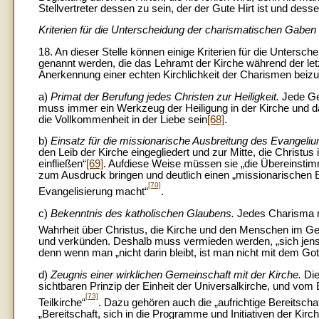
Stellvertreter dessen zu sein, der der Gute Hirt ist und desse
Kriterien für die Unterscheidung der charismatischen Gaben
18. An dieser Stelle können einige Kriterien für die Untersc
genannt werden, die das Lehramt der Kirche während der letz
Anerkennung einer echten Kirchlichkeit der Charismen beizu
a)
Primat der Berufung jedes Christen zur Heiligkeit.
Jede Ge
muss immer ein Werkzeug der Heiligung in der Kirche und da
die Vollkommenheit in der Liebe sein
[68]
.
b)
Einsatz für die missionarische Ausbreitung des Evangeli
den Leib der Kirche eingegliedert und zur Mitte, die Christu
einfließen“
[69]
. Aufdiese Weise müssen sie „die Übereinstimm
zum Ausdruck bringen und deutlich einen „missionarischen 
[70]
Evangelisierung macht“
.
c)
Bekenntnis des katholischen Glaubens.
Jedes Charisma mu
Wahrheit über Christus, die Kirche und den Menschen im Geh
und verkünden. Deshalb muss vermieden werden, „sich jense
denn wenn man „nicht darin bleibt, ist man nicht mit dem Got
d)
Zeugnis einer wirklichen Gemeinschaft mit der Kirche.
Die
sichtbaren Prinzip der Einheit der Universalkirche, und vom
[73]
Teilkirche“
. Dazu gehören auch die „aufrichtige Bereitscha
„Bereitschaft, sich in die Programme und Initiativen der Kirc