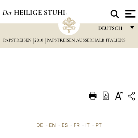
Der
HEILIGE STUHL
DEUTSCH
PAPSTREISEN
2010
PAPSTREISEN AUSSERHALB ITALIENS
FRANÇAIS
ENGLISH
ITALIANO
PORTUGUÊS
ESPAÑOL
DEUTSCH
POLSKI
العربيّة
DE
-
EN
-
ES
-
FR
-
IT
-
PT
中文