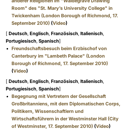
anderer Religionen im
"Waldegrave Drawing
Room" des "St. Mary’s University College" in
Twickenham (London Borough of Richmond, 17.
September 2010)
(
Video
)
[
Deutsch
,
Englisch
,
Französisch
,
Italienisch
,
Portugiesisch
,
Spanisch
]
Freundschaftsbesuch
beim Erzbischof von
Canterbury im "Lambeth Palace" (London
Borough of Richmond, 17. September 2010)
(
Video
)
[
Deutsch
,
Englisch
,
Französisch
,
Italienisch
,
Portugiesisch
,
Spanisch
]
Begegnung mit Vertretern der Gesellschaft
Großbritanniens, mit dem Diplomatischen Corps
,
Politikern, Wissenschaftlern und
Wirtschaftsführern in der
Westminster Hall (City
of Westminster, 17. September 2010)
(
Video
)