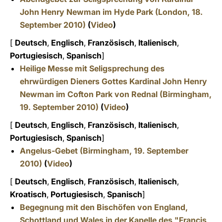
John Henry Newman im Hyde Park (London, 18.
September 2010)
(
Video
)
[
Deutsch
,
Englisch
,
Französisch
,
Italienisch
,
Portugiesisch
,
Spanisch
]
Heilige Messe mit Seligsprechung des
ehrw
ürdigen Dieners Gottes
Kardinal John Henry
Newman im Cofton Park von Rednal (Birmingham,
19. September 2010)
(
Video
)
[
Deutsch
,
Englisch
,
Französisch
,
Italienisch
,
Portugiesisch
,
Spanisch
]
Angelus-Gebet (Birmingham, 19. September
2010)
(
Video
)
[
Deutsch
,
Englisch
,
Französisch
,
Italienisch
,
Kroatisch
,
Portugiesisch
,
Spanisch
]
Begegnung mit den Bisch
öfen von England,
Schottland und Wales in der Kapelle des
"Francis