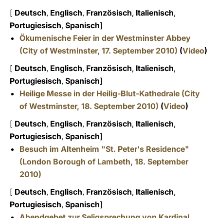
[
Deutsch
,
Englisch
,
Französisch
,
Italienisch
,
Portugiesisch
,
Spanisch
]
Ökumenische Feier in der
Westminster Abbey
(City of Westminster, 17. September 2010)
(
Video
)
[
Deutsch
,
Englisch
,
Französisch
,
Italienisch
,
Portugiesisch
,
Spanisch
]
Heilige Messe in der Heilig-Blut-Kathedrale (City
of Westminster,
18. September 2010)
(
Video
)
[
Deutsch
,
Englisch
,
Französisch
,
Italienisch
,
Portugiesisch
,
Spanisch
]
Besuch im
Altenheim "St. Peter's Residence"
(London Borough of Lambeth, 18. September
2010)
[
Deutsch
,
Englisch
,
Französisch
,
Italienisch
,
Portugiesisch
,
Spanisch
]
Abendgebet
zur Seligsprechung von Kardinal