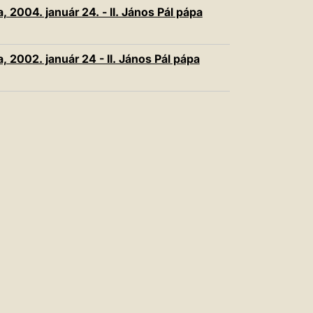
中文
 2004. január 24. - II. János Pál pápa
LATINE
 2002. január 24 - II. János Pál pápa