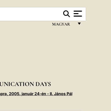
MAGYAR
FRANÇAIS
ENGLISH
ITALIANO
PORTUGUÊS
ESPAÑOL
DEUTSCH
UNICATION DAYS
POLSKI
ra, 2005. január 24-én - II. János Pál
العربيّة