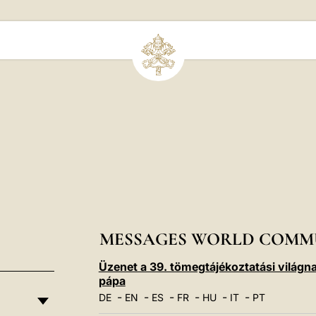
MESSAGES WORLD COMM
Üzenet a 39. tömegtájékoztatási világnap
pápa
-
-
-
-
-
-
DE
EN
ES
FR
HU
IT
PT