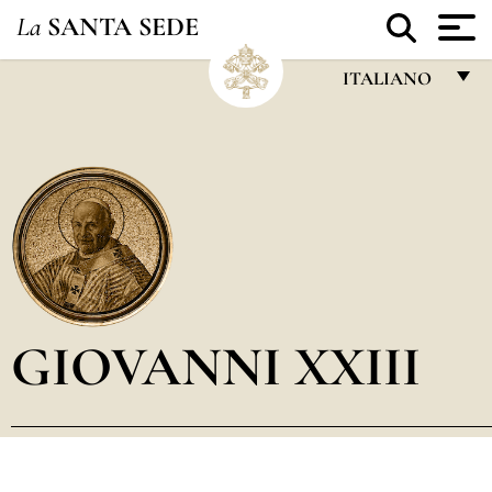
La
SANTA SEDE
ITALIANO
FRANÇAIS
ENGLISH
ITALIANO
PORTUGUÊS
ESPAÑOL
DEUTSCH
GIOVANNI XXIII
POLSKI
العربيّة
中文