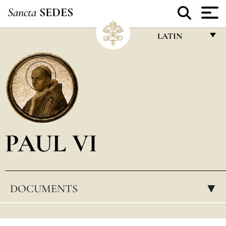
Sancta
SEDES
LATIN
FRANÇAIS
ENGLISH
ITALIANO
PORTUGUÊS
PAUL VI
ESPAÑOL
DEUTSCH
POLSKI
DOCUMENTS
▸
العربيّة
中文