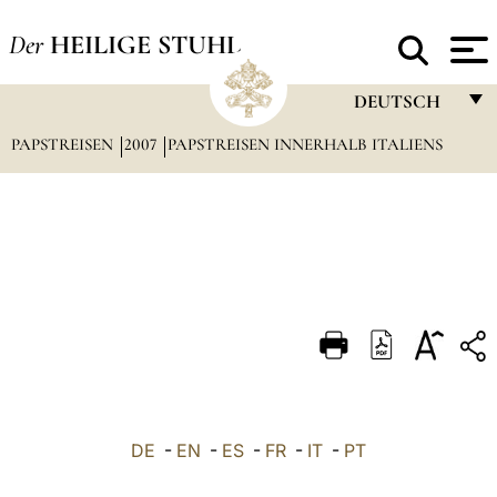
Der
HEILIGE STUHL
DEUTSCH
PAPSTREISEN
2007
PAPSTREISEN INNERHALB ITALIENS
FRANÇAIS
ENGLISH
ITALIANO
PORTUGUÊS
ESPAÑOL
DEUTSCH
POLSKI
العربيّة
DE
-
EN
-
ES
-
FR
-
IT
-
PT
中文