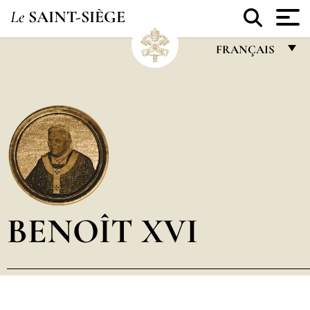
Le
SAINT-SIÈGE
FRANÇAIS
FRANÇAIS
ENGLISH
ITALIANO
PORTUGUÊS
ESPAÑOL
DEUTSCH
BENOÎT XVI
POLSKI
العربيّة
中文