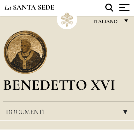
La
SANTA SEDE
ITALIANO
FRANÇAIS
ENGLISH
ITALIANO
PORTUGUÊS
BENEDETTO XVI
ESPAÑOL
DEUTSCH
POLSKI
DOCUMENTI
▸
العربيّة
中文