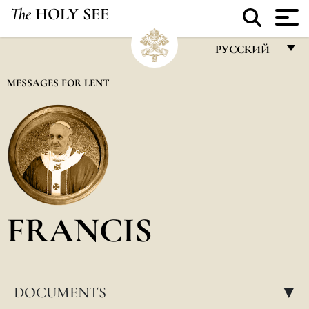
The
HOLY SEE
РУССКИЙ
FRANÇAIS
MESSAGES FOR LENT
ENGLISH
ITALIANO
PORTUGUÊS
ESPAÑOL
DEUTSCH
FRANCIS
POLSKI
العربيّة
DOCUMENTS
中文
▸