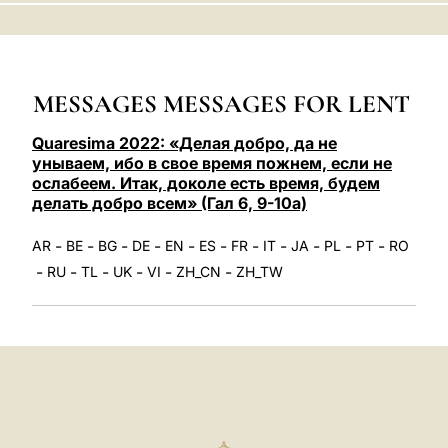
LATINE
MESSAGES MESSAGES FOR LENT
Quaresima 2022: «Делая добро, да не
унываем, ибо в свое время пожнем, если не
ослабеем. Итак, доколе есть время, будем
делать добро всем» (Гал 6, 9-10а)
-
-
-
-
-
-
-
-
-
-
-
AR
BE
BG
DE
EN
ES
FR
IT
JA
PL
PT
RO
-
-
-
-
-
-
RU
TL
UK
VI
ZH_CN
ZH_TW