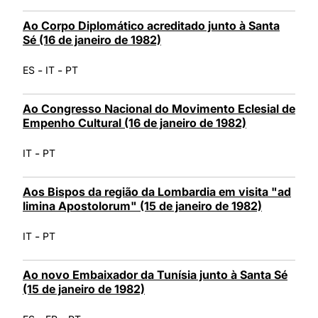
Ao Corpo Diplomático acreditado junto à Santa
Sé (16 de janeiro de 1982)
-
-
ES
IT
PT
Ao Congresso Nacional do Movimento Eclesial de
Empenho Cultural (16 de janeiro de 1982)
-
IT
PT
Aos Bispos da região da Lombardia em visita "ad
limina Apostolorum" (15 de janeiro de 1982)
-
IT
PT
Ao novo Embaixador da Tunísia junto à Santa Sé
(15 de janeiro de 1982)