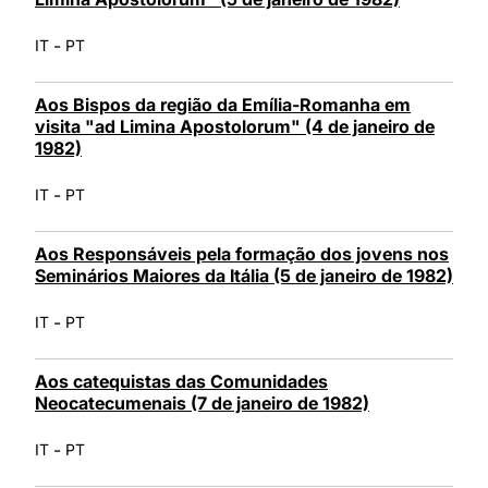
-
IT
PT
Aos Bispos da região da Emília-Romanha em
visita "ad Limina Apostolorum" (4 de janeiro de
1982)
-
IT
PT
Aos Responsáveis pela formação dos jovens nos
Seminários Maiores da Itália (5 de janeiro de 1982)
-
IT
PT
Aos catequistas das Comunidades
Neocatecumenais (7 de janeiro de 1982)
-
IT
PT