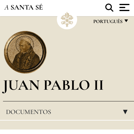
A
SANTA SÉ
PORTUGUÊS
FRANÇAIS
ENGLISH
ITALIANO
PORTUGUÊS
JUAN PABLO II
ESPAÑOL
DEUTSCH
POLSKI
DOCUMENTOS
▸
العربيّة
中文