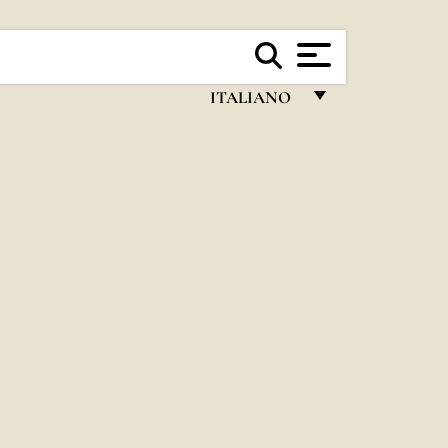
ITALIANO
FRANÇAIS
ENGLISH
ITALIANO
PORTUGUÊS
ESPAÑOL
DEUTSCH
POLSKI
العربيّة