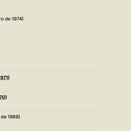
中文
LATINE
o de 1974)
1971)
70)
 de 1969)