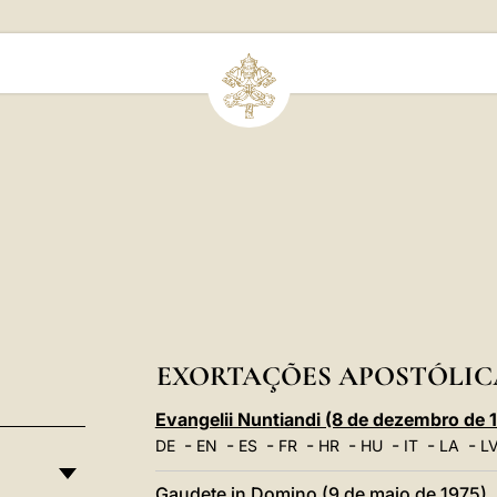
EXORTAÇÕES APOSTÓLIC
Evangelii Nuntiandi (8 de dezembro de 
-
-
-
-
-
-
-
-
DE
EN
ES
FR
HR
HU
IT
LA
L
Gaudete in Domino (9 de maio de 1975)