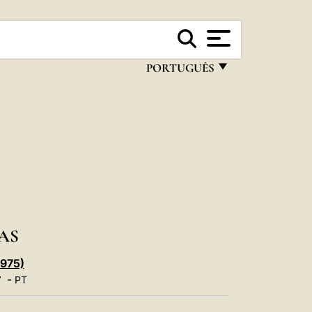
PORTUGUÊS
FRANÇAIS
ENGLISH
ITALIANO
PORTUGUÊS
ESPAÑOL
DEUTSCH
AS
POLSKI
1975)
-
V
PT
العربيّة