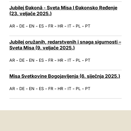
Jubilej Đakonâ - Sveta Misa I Đakonsko Ređenje
(23. veljače 2025.)
-
-
-
-
-
-
-
-
AR
DE
EN
ES
FR
HR
IT
PL
PT
Jubilej oružanih, redarstvenih i snaga sigurnosti –
Sveta Misa (9. veljače 2025.)
-
-
-
-
-
-
-
-
AR
DE
EN
ES
FR
HR
IT
PL
PT
Misa Svetkovine Bogojavljenja (6. siječnja 2025.)
-
-
-
-
-
-
-
-
AR
DE
EN
ES
FR
HR
IT
PL
PT