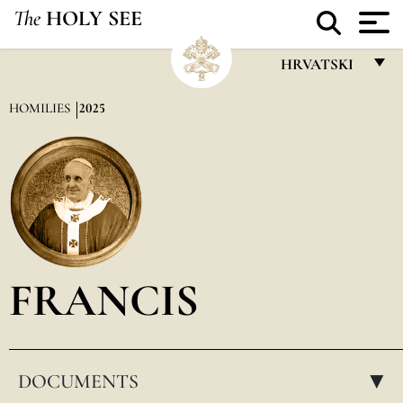
The
HOLY SEE
HRVATSKI
FRANÇAIS
HOMILIES
2025
ENGLISH
ITALIANO
PORTUGUÊS
ESPAÑOL
DEUTSCH
FRANCIS
POLSKI
العربيّة
DOCUMENTS
中文
▸