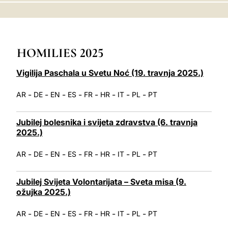
LATINE
HOMILIES 2025
Vigilija Paschala u Svetu Noć (19. travnja 2025.)
-
-
-
-
-
-
-
-
AR
DE
EN
ES
FR
HR
IT
PL
PT
Jubilej bolesnika i svijeta zdravstva (6. travnja
2025.)
-
-
-
-
-
-
-
-
AR
DE
EN
ES
FR
HR
IT
PL
PT
Jubilej Svijeta Volontarijata – Sveta misa (9.
ožujka 2025.)
-
-
-
-
-
-
-
-
AR
DE
EN
ES
FR
HR
IT
PL
PT