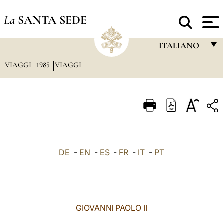
La
SANTA SEDE
ITALIANO
VIAGGI
1985
VIAGGI
FRANÇAIS
ENGLISH
ITALIANO
PORTUGUÊS
ESPAÑOL
DE
-
EN
-
ES
-
FR
-
IT
-
PT
DEUTSCH
POLSKI
العربيّة
GIOVANNI PAOLO II
中文