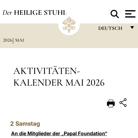
Der
HEILIGE STUHL
DEUTSCH
2026
MAI
FRANÇAIS
ENGLISH
ITALIANO
AKTIVITÄTEN-
PORTUGUÊS
KALENDER MAI 2026
ESPAÑOL
DEUTSCH
POLSKI
2
Samstag
العربيّة
An die Mitglieder der „Papal Foundation“
中文