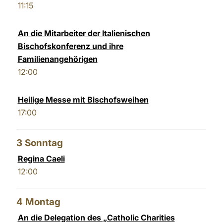
11:15
LATINE
An die Mitarbeiter der Italienischen
Bischofskonferenz und ihre
Familienangehörigen
12:00
Heilige Messe mit Bischofsweihen
17:00
3
Sonntag
Regina Caeli
12:00
4
Montag
An die Delegation des „Catholic Charities