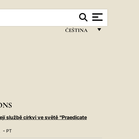
ČEŠTINA
FRANÇAIS
ENGLISH
ITALIANO
PORTUGUÊS
ESPAÑOL
DEUTSCH
ONS
POLSKI
ejí službě církvi ve světě “Praedicate
العربيّة
-
L
PT