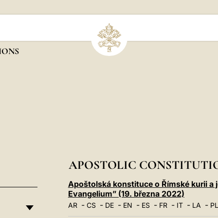
IONS
APOSTOLIC CONSTITUTI
Apoštolská konstituce o Římské kurii a j
Evangelium” (19. března 2022)
-
-
-
-
-
-
-
-
AR
CS
DE
EN
ES
FR
IT
LA
P