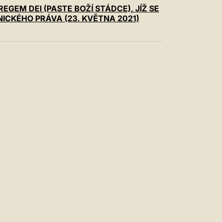
中文
GEM DEI (PASTE BOŽÍ STÁDCE), JÍŽ SE
ICKÉHO PRÁVA (23. KVĚTNA 2021)
LATINE