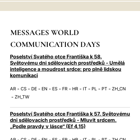
LATINE
MESSAGES WORLD
COMMUNICATION DAYS
Poselství Svatého otce Františka k 58.
Světovému dni sdělovacích prostředků - Umělá
inteligence a moudrost srdce: pro plně lidskou
komunikaci
-
-
-
-
-
-
-
-
-
-
AR
CS
DE
EN
ES
FR
HR
IT
PL
PT
ZH_CN
-
ZH_TW
Poselství Svatého otce Františka k 57. Světovému
dni sdělovacích prostředků - Mluvit srdcem.
„Podle pravdy v lásce“ (Ef 4,15)
-
-
-
-
-
-
-
-
-
-
AR
CS
DE
EN
ES
FR
HR
IT
PL
PT
ZH_CN