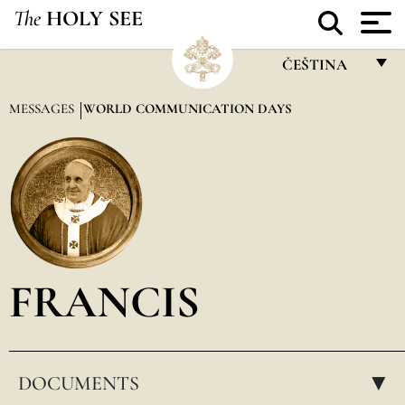
The
HOLY SEE
ČEŠTINA
FRANÇAIS
MESSAGES
WORLD COMMUNICATION DAYS
ENGLISH
ITALIANO
PORTUGUÊS
ESPAÑOL
DEUTSCH
FRANCIS
POLSKI
العربيّة
DOCUMENTS
中文
▸