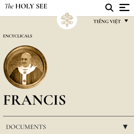
The
HOLY SEE
TIẾNG VIỆT
FRANÇAIS
ENCYCLICALS
ENGLISH
ITALIANO
PORTUGUÊS
ESPAÑOL
DEUTSCH
FRANCIS
POLSKI
العربيّة
DOCUMENTS
中文
▸