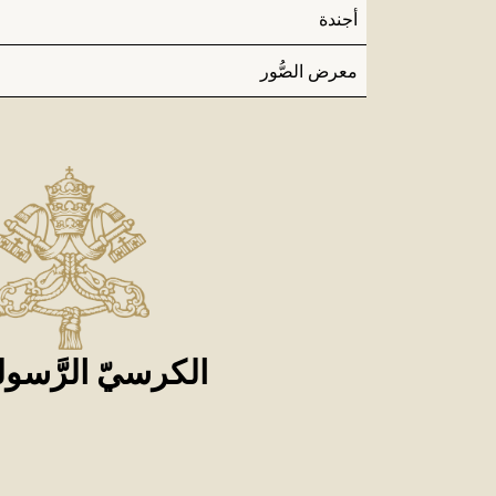
أجندة
معرض الصُّور
الكرسيّ الرَّسول