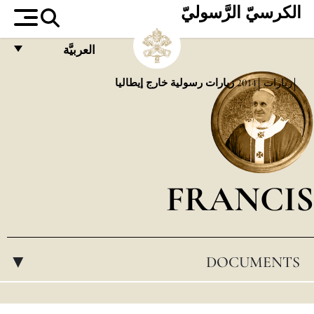
الكرسيّ الرَّسوليّ
العربيَّة
FRANÇAIS
زيارات
2014
زيارات رسولية خارج إيطاليا
ENGLISH
ITALIANO
PORTUGUÊS
FRANCIS
ESPAÑOL
DEUTSCH
POLSKI
DOCUMENTS
▸
العربيّة
中文