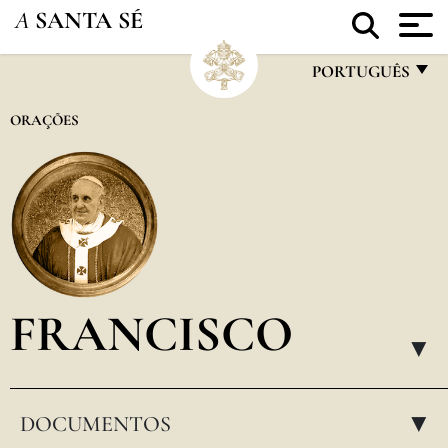
A
SANTA SÉ
PORTUGUÊS
FRANÇAIS
ORAÇÕES
ENGLISH
ITALIANO
PORTUGUÊS
ESPAÑOL
DEUTSCH
FRANCISCO
POLSKI
▸
العربيّة
DOCUMENTOS
中文
▸