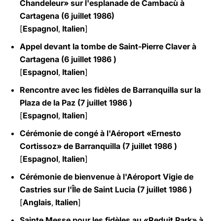
Chandeleur» sur l'esplanade de Cambacù à
Cartagena (6 juillet 1986)
[
Espagnol
,
Italien
]
Appel devant la tombe de Saint-Pierre Claver à
Cartagena (6 juillet 1986 )
[
Espagnol
,
Italien
]
Rencontre avec les fidèles de Barranquilla sur la
Plaza de la Paz (7 juillet 1986 )
[
Espagnol
,
Italien
]
Cérémonie de congé à l'Aéroport «Ernesto
Cortissoz» de Barranquilla (7 juillet 1986 )
[
Espagnol
,
Italien
]
Cérémonie de bienvenue à l'Aéroport Vigie de
Castries sur l'Île de Saint Lucia (7 juillet 1986 )
[
Anglais
,
Italien
]
Sainte Messe pour les fidèles au «Reduit Park» à