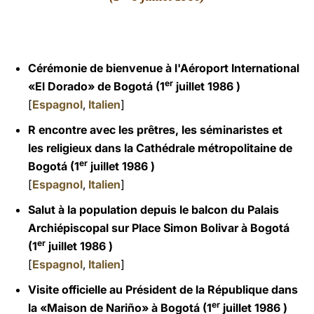
LATINE
Cérémonie de bienvenue à l'Aéroport International
er
«El Dorado» de Bogotá (1
juillet 1986 )
[
Espagnol
,
Italien
]
R encontre avec les prêtres, les séminaristes et
les religieux dans la Cathédrale métropolitaine de
er
Bogotá (1
juillet 1986 )
[
Espagnol
,
Italien
]
Salut à la population depuis le balcon du Palais
Archiépiscopal sur Place Simon Bolivar à Bogotá
er
(1
juillet 1986 )
[
Espagnol
,
Italien
]
Visite officielle au Président de la République dans
er
la «Maison de Nariño» à Bogotá (1
juillet 1986 )