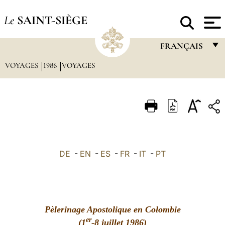
Le
SAINT-SIÈGE
FRANÇAIS
VOYAGES
1986
VOYAGES
FRANÇAIS
ENGLISH
ITALIANO
PORTUGUÊS
ESPAÑOL
DE
-
EN
-
ES
-
FR
-
IT
-
PT
DEUTSCH
POLSKI
العربيّة
Pèlerinage Apostolique en Colombie
er
(1
-8 juillet 1986)
中文