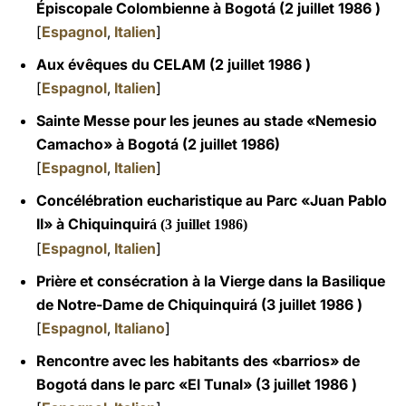
Épiscopale Colombienne à Bogotá (2 juillet 1986 )
[
Espagnol
,
Italien
]
Aux évêques du CELAM (2 juillet 1986 )
[
Espagnol
,
Italien
]
Sainte Messe pour les jeunes au stade «Nemesio
Camacho» à Bogotá (2 juillet 1986)
[
Espagnol
,
Italien
]
Concélébration eucharistique au Parc «Juan Pablo
II» à Chiquinquir
á (3 juillet 1986)
[
Espagnol
,
Italien
]
Prière et consécration à la Vierge dans la Basilique
de Notre-Dame de Chiquinquirá (3 juillet 1986 )
[
Espagnol
,
Italiano
]
Rencontre avec les habitants des «barrios» de
Bogotá dans le parc «El Tunal» (3 juillet 1986 )