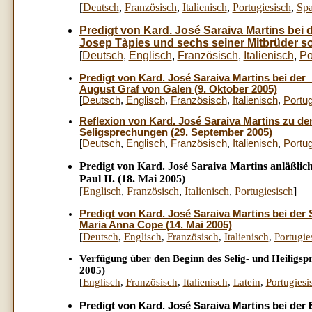
[
Deutsch
,
Französisch
,
Italienisch
,
Portugiesisch
,
Spa
Predigt von Kard. José Saraiva Martins bei 
Josep Tàpies und sechs seiner Mitbrüder sow
[
Deutsch
,
Englisch
,
Französisch
,
Italienisch
,
Po
Predigt von Kard. José Saraiva Martins bei de
August Graf von Galen (9. Oktober 2005)
[
Deutsch
,
Englisch
,
Französisch
,
Italienisch
,
Portug
Reflexion von Kard. José Saraiva Martins zu d
Seligsprechungen (29. September 2005)
[
Deutsch
,
Englisch
,
Französisch
,
Italienisch
,
Portug
Predigt von Kard. José Saraiva Martins anläßli
Paul II. (18. Mai 2005)
[
Englisch
,
Französisch
,
Italienisch
,
Portugiesisch
]
Predigt von Kard. José Saraiva Martins bei der
Maria Anna Cope (14. Mai 2005)
[
Deutsch
,
Englisch
,
Französisch
,
Italienisch
,
Portugie
Verfügung über den Beginn des Selig- und Heiligsp
2005)
[
Englisch
,
Französisch
,
Italienisch
,
Latein
,
Portugiesi
Predigt von Kard. José Saraiva Martins bei der