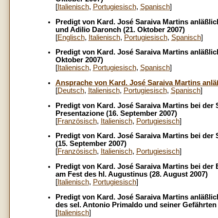
[
Italienisch
,
Portugiesisch
,
Spanisch
]
Predigt von Kard. José Saraiva Martins anläß
und Adilio Daronch (21. Oktober 2007)
[
Englisch
,
Italienisch
,
Portugiesisch
,
Spanisch
]
Predigt von Kard. José Saraiva Martins anläßli
Oktober 2007)
[
Italienisch
,
Portugiesisch
,
Spanisch
]
Ansprache von Kard. José Saraiva Martins anlä
[
Deutsch
,
Italienisch
,
Portugiesisch
,
Spanisch
]
Predigt von Kard. José Saraiva Martins bei der 
Presentazione (16. September 2007)
[
Französisch
,
Italienisch
,
Portugiesisch
]
Predigt von Kard. José Saraiva Martins bei der
(15. September 2007)
[
Französisch
,
Italienisch
,
Portugiesisch
]
Predigt von Kard. José Saraiva Martins bei der Eu
am Fest des hl. Augustinus (28. August 2007)
[
Italienisch
,
Portugiesisch
]
Predigt von Kard. José Saraiva Martins anläßli
des sel. Antonio Primaldo und seiner Gefährten 
[
Italienisch
]