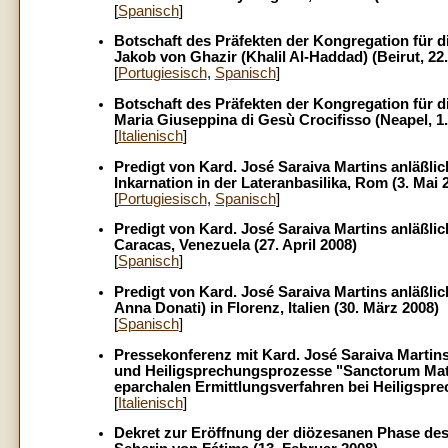
[
Spanisch
]
Botschaft des Präfekten der Kongregation für 
Jakob von Ghazir (Khalil Al-Haddad) (Beirut, 22.
[
Portugiesisch
,
Spanisch
]
Botschaft des Präfekten der Kongregation für 
Maria Giuseppina di Gesù Crocifisso (Neapel, 1.
[
Italienisch
]
Predigt von Kard. José Saraiva Martins anläßli
Inkarnation in der Lateranbasilika, Rom (3. Mai 
[
Portugiesisch
,
Spanisch
]
Predigt von Kard. José Saraiva Martins anläßli
Caracas, Venezuela (27. April 2008)
[
Spanisch
]
Predigt von Kard. José Saraiva Martins anläßlic
Anna Donati) in Florenz, Italien (30. März 2008)
[
Spanisch
]
Pressekonferenz mit Kard. José Saraiva Martins 
und Heiligsprechungsprozesse "Sanctorum Mater
eparchalen Ermittlungsverfahren bei Heiligspr
[
Italienisch
]
Dekret zur Eröffnung der diözesanen Phase de