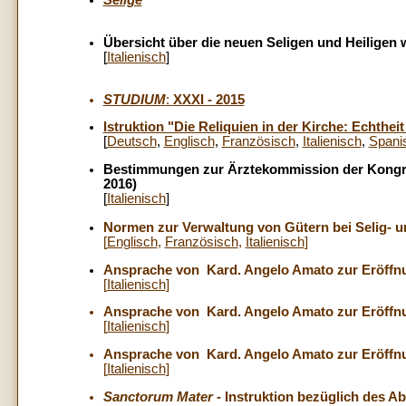
Selige
Übersicht über die neuen Seligen und Heiligen 
[
Italienisch
]
STUDIUM
:
XXXI - 2015
Istruktion "Die Reliquien in der Kirche: Echth
[
Deutsch
,
Englisch
,
Französisch
,
Italienisch
,
Spani
Bestimmungen zur Ärztekommission der Kongreg
2016)
[
Italienisch
]
Normen zur Verwaltung von Gütern bei Selig- u
[
Englisch
,
Französisch
,
Italienisch
]
Ansprache von Kard. Angelo Amato zur Eröff
[
Italienisch
]
Ansprache von Kard. Angelo Amato zur Eröff
[
Italienisch
]
Ansprache von Kard. Angelo Amato zur Eröff
[
Italienisch
]
Sanctorum Mater
- Instruktion bezüglich des A