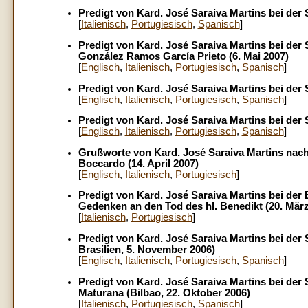
Predigt von Kard. José Saraiva Martins bei der 
[
Italienisch
,
Portugiesisch
,
Spanisch
]
Predigt von Kard. José Saraiva Martins bei der
González Ramos García Prieto (6. Mai 2007)
[
Englisch
,
Italienisch
,
Portugiesisch
,
Spanisch
]
Predigt von Kard. José Saraiva Martins bei der 
[
Englisch
,
Italienisch
,
Portugiesisch
,
Spanisch
]
Predigt von Kard. José Saraiva Martins bei der
[
Englisch
,
Italienisch
,
Portugiesisch
,
Spanisch
]
Grußworte von Kard. José Saraiva Martins nach 
Boccardo (14. April 2007)
[
Englisch
,
Italienisch
,
Portugiesisch
]
Predigt von Kard. José Saraiva Martins bei der
Gedenken an den Tod des hl. Benedikt (20. März
[
Italienisch
,
Portugiesisch
]
Predigt von Kard. José Saraiva Martins bei der
Brasilien, 5. November 2006)
[
Englisch
,
Italienisch
,
Portugiesisch
,
Spanisch
]
Predigt von Kard. José Saraiva Martins bei der
Maturana (Bilbao, 22. Oktober 2006)
[
Italienisch
,
Portugiesisch
,
Spanisch
]