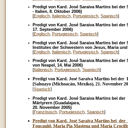
Predigt von Kard. José Saraiva Martins bei der
- Italien, 8. Oktober 2006)
[
Englisch
,
Italienisch
,
Portugiesisch
,
Spanisch
]
Predigt von Kard. José Saraiva Martins bei der 
17. September 2006)
[
Englisch
,
Portugiesisch
,
Spanisch
]
Predigt von Kard. José Saraiva Martins bei de
Institutes der Schwestern von Jesus, Maria und 
[
Englisch
,
Italienisch
,
Portugiesisch
,
Spanisch
]
Predigt von Kard. José Saraiva Martins bei der
von Neapel, 14. Mai 2006)
[
Italienisch
,
Portugiesisch
,
Spanisch
]
Predigt von Kard. José Saraiva Martins bei der 
[Sahuayo (Michoacán, Mexiko), 21. November 20
[
Spanisch
]
Predigt von Kard. José Saraiva Martins bei de
Märtyrern (Guadalajara,
20. November 2005)
[
Französisch
,
Portugiesisch
,
Spanisch
]
Predigt von K
ard. José Saraiva Martins bei
der M
Foucauld, Maria Pia Mastena und Maria Crocifi