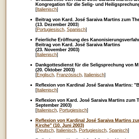
Kongregation für die Selig- und Heiligsprechu
[
Italienisch
]
Beitrag von Kard. José Saraiva Martins zum Th
(13. Dezember 2003
)
[
Portugiesisch
,
Spanisch
]
Feierliche Eröffnung des Kanonisierungsverfahr
Beitrag von Kard. José Saraiva Martins
(23. November 2003)
[
Italienisch
]
Dankgottesdienst für die Seligsprechung von Mu
(20. Oktober 2003)
[
Englisch
,
Französisch
,
Italienisch
]
Reflexion von Kardinal José Saraiva Martins: "Bo
[
Italienisch
]
Reflexion von Kard. José Saraiva Martins zum T
September 2003)
[
Italienisch
,
Portugiesisch
]
Reflexion von Kardinal José Saraiva Martins zu
Kirche" (10. Juni 2003)
[
Deutsch
,
Italienisch
,
Portugiesisch
,
Spanisch
]