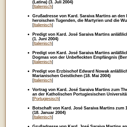
(Latina) (3. Juli 2004)
[
Italienisch
]
Grußadresse von Kard. Saraiva Martins an den H
heroischen Tugenden, die Martyrien und die Wun
[
Italienisch
]
Predigt von Kard. José Saraiva Martins anläßli
(1. Juni 2004)
[
Italienisch
]
Predigt von Kard. José Saraiva Martins anläßli
Dogmas von der Unbefleckten Empfängnis (Bene
[
Italienisch
]
Predigt von Erzbischof Edward Nowak anläßlic
Marianischen Geistlichen (18. Mai 2004)
[
Italienisch
]
Vortrag von Kard. José Saraiva Martins zum The
an der Katholischen Portugiesischen Universität
[
Portugiesisch
]
Botschaft von Kard. José Saraiva Martins zum 14
(18. Januar 2004)
[
Italienisch
]
Grußadresse von Kard. José Saraiva Martins an 