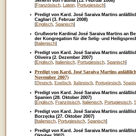
Seherin von Fátima (13. Februar 2008)
[
Französisch
,
Latein
,
Portugiesisch
]
Predigt von Kard. José Saraiva Martins anläßlic
Cagliari (3. Februar 2008)
[
Englisch
,
Spanisch
]
Grußworte Kardinal José Saraiva Martins an Ben
der Kongregation für die Selig- und Heiligspr
[
Italienisch
]
Predigt von Kard. José Saraiva Martins anläßlic
Oliveira (2. Dezember 2007)
[
Englisch
,
Italienisch
,
Portugiesisch
,
Spanisch
]
Predigt von K
ard. José Saraiva Martins anläßlic
November 2007)
[
Deutsch
,
Englisch
,
Italienisch
,
Portugiesisch
,
Spani
Predigt von Kard. José Saraiva Martins anläßli
Spanien (28. Oktober 2007)
[
Englisch
,
Französisch
,
Italienisch
,
Portugiesisch
,
Predigt von Kard. José Saraiva Martins anläßli
Borzęcka (27. Oktober 2007)
[
Italienisch
,
Portugiesisch
,
Spanisch
]
Predigt von Kard. José Saraiva Martins anläßlic
Oktober 2007)