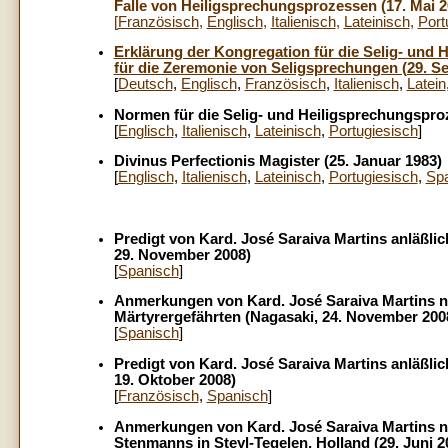
Falle von Heiligsprechungsprozessen (17. Mai 2
[
Französisch
,
Englisch
,
Italienisch
,
Lateinisch
,
Port
Erklärung der Kongregation für die Selig- un
für die Zeremonie von Seligsprechungen (29. S
[
Deutsch
,
Englisch
,
Französisch
,
Italienisch
,
Latein
Normen für die Selig- und Heiligsprechungsproz
[
Englisch
,
Italienisch
,
Lateinisch
,
Portugiesisch
]
Divinus Perfectionis Magister (25. Januar 1983)
[
Englisch
,
Italienisch
,
Lateinisch
,
Portugiesisch
,
Sp
Predigt von Kard. José Saraiva Martins anläßli
29. November 2008)
[
Spanisch
]
Anmerkungen von Kard. José Saraiva Martins n
Märtyrergefährten (Nagasaki, 24. November 200
[
Spanisch
]
Predigt von Kard. José Saraiva Martins anläßlic
19. Oktober 2008)
[
Französisch
,
Spanisch
]
Anmerkungen von Kard. José Saraiva Martins n
Stenmanns in Steyl-Tegelen, Holland (29. Juni 2