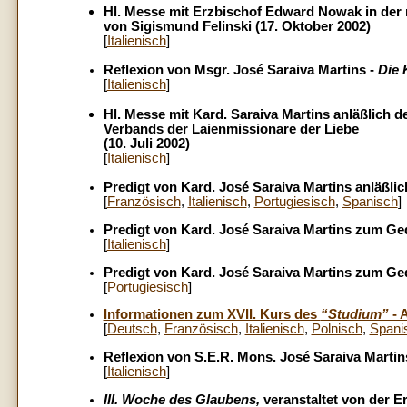
Hl. Messe mit Erzbischof Edward Nowak in der r
von Sigismund Felinski (17. Oktober 2002)
[
Italienisch
]
Reflexion von Msgr. José Saraiva Martins -
Die 
[
Italienisch
]
Hl. Messe mit Kard. Saraiva Martins anläßlich 
Verbands der Laienmissionare der Liebe
(10. Juli 2002)
[
Italienisch
]
Predigt von Kard. José Saraiva Martins anläßlic
[
Französisch
,
Italienisch
,
Portugiesisch
,
Spanisch
]
Predigt von Kard. José Saraiva Martins zum Ged
[
Italienisch
]
Predigt von Kard. José Saraiva Martins zum Gede
[
Portugiesisch
]
Informationen zum XVII. Kurs des
“Studium”
- 
[
Deutsch
,
Französisch
,
Italienisch
,
Polnisch
,
Spani
Reflexion von S.E.R. Mons. José Saraiva Martins
[
Italienisch
]
III. Woche des Glaubens,
veranstaltet von der E