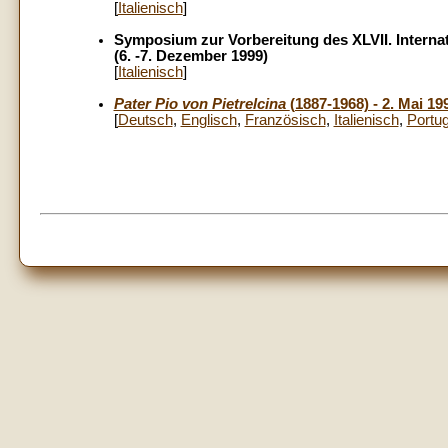
[
Italienisch
]
Symposium zur Vorbereitung des XLVII. Intern
(6. -7. Dezember 1999)
[
Italienisch
]
Pater Pio von Pietrelcina
(1887-1968) - 2. Mai 19
[
Deutsch
,
Englisch
,
Französisch
,
Italienisch
,
Portug